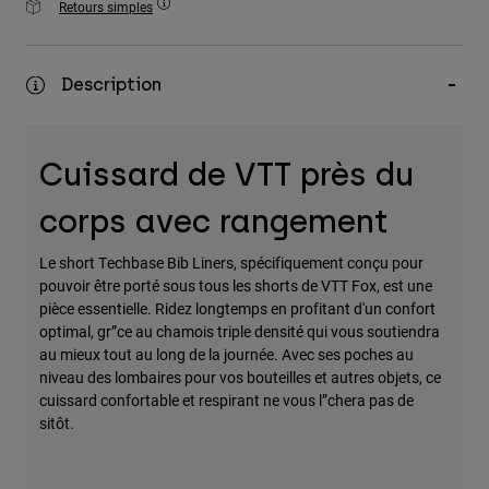
Retours simples
Accessoires
Tous les accessoires
Description
Sacs et sacs à dos
Chapeaux et Casquettes
Cuissard de VTT près du
Voir tout
corps avec rangement
Le short Techbase Bib Liners, spécifiquement conçu pour
pouvoir être porté sous tous les shorts de VTT Fox, est une
pièce essentielle. Ridez longtemps en profitant d'un confort
optimal, gr”ce au chamois triple densité qui vous soutiendra
au mieux tout au long de la journée. Avec ses poches au
niveau des lombaires pour vos bouteilles et autres objets, ce
cuissard confortable et respirant ne vous l”chera pas de
sitôt.