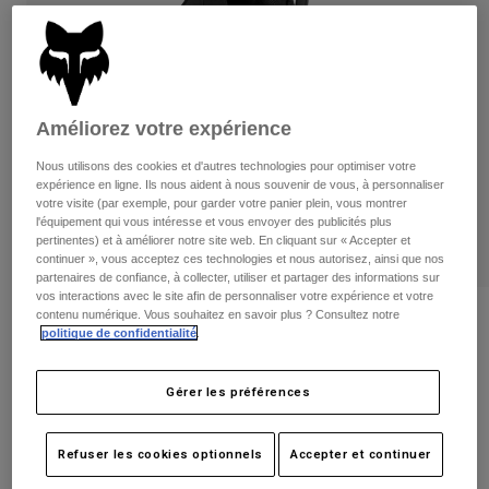
Pantalons
Protections
Pantalons
Chemises
Pantalons
Masques
Voir tout
Gants
Chaussettes
Shorts
Voir tout
Améliorez votre expérience
Vestes
Vestes
Femme
Nous utilisons des cookies et d'autres technologies pour optimiser votre
Protections
expérience en ligne. Ils nous aident à nous souvenir de vous, à personnaliser
votre visite (par exemple, pour garder votre panier plein, vous montrer
T-shirts et tops
Gants
Moto
l'équipement qui vous intéresse et vous envoyer des publicités plus
Masques
Sweats et Pulls
pertinentes) et à améliorer notre site web. En cliquant sur « Accepter et
Protections
continuer », vous acceptez ces technologies et nous autorisez, ainsi que nos
Casques
Vestes
partenaires de confiance, à collecter, utiliser et partager des informations sur
Chaussettes
Maillots
vos interactions avec le site afin de personnaliser votre expérience et votre
Pantalons
Masques
contenu numérique. Vous souhaitez en savoir plus ? Consultez notre
Avis
Pantalons
politique de confidentialité
.
Sacs et accessoires
Chemises
Short Tecbase Bib Liners
Bottes
Chaussettes
Voir tout
Gérer les préférences
Pièces de rechange
Protections
Article n°
27612
Accessoires
Gants
Refuser les cookies optionnels
Accepter et continuer
Price reduced from
to
89,99 €
45,00 €
50% OFF
Enfants
Masques
Pièces de rechange