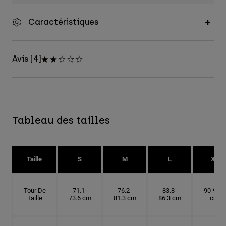
Caractéristiques
Avis [4]
Tableau des tailles
Taille
S
M
L
XL
Tour De
71.1-
76.2-
83.8-
90-91.4
Taille
73.6 cm
81.3 cm
86.3 cm
cm