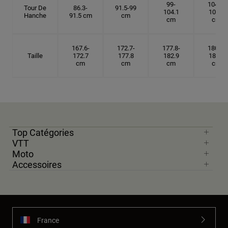
99-
104.1-
Tour De
86.3-
91.5-99
104.1
109.2
Hanche
91.5 cm
cm
cm
cm
167.6-
172.7-
177.8-
180.3-
Taille
172.7
177.8
182.9
185.5
cm
cm
cm
cm
Top Catégories
VTT
Moto
Accessoires
France