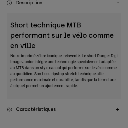
Description
Accessoires
Tous les accessoires
Short technique MTB
Sacs et sacs à dos
performant sur le vélo comme
Chapeaux et Casquettes
Voir tout
en ville
Notre imprimé zèbre iconique, réinventé. Le short Ranger Digi
Image Junior intègre une technologie spécialement adaptée
au MTB dans un style casual qui performe sur le vélo comme
au quotidien. Son tissu ripstop stretch technique allie
performance maximale et durabilité, tandis que la fermeture
à cliquet permet un ajustement rapide.
Caractéristiques