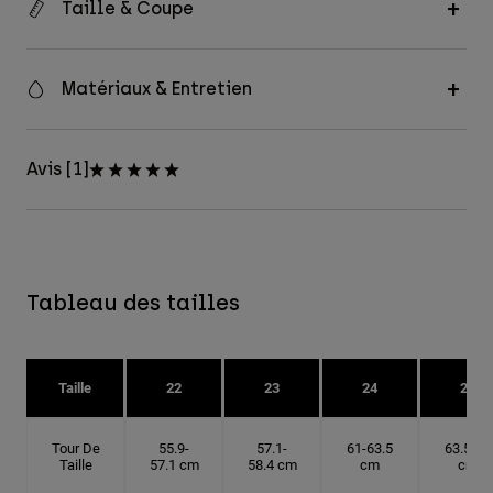
Taille & Coupe
Matériaux & Entretien
Avis [1]
Tableau des tailles
Taille
22
23
24
25
Tour De
55.9-
57.1-
61-63.5
63.5-66
Taille
57.1 cm
58.4 cm
cm
cm