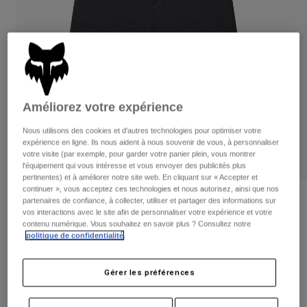
Pantalons
Protections
Pantalons
Chemises
Pantalons
Masques
Voir tout
Gants
Chaussettes
Shorts
Voir tout
Vestes
Vestes
Femme
Améliorez votre expérience
Protections
T-shirts et tops
Gants
Nous utilisons des cookies et d'autres technologies pour optimiser votre
Moto
expérience en ligne. Ils nous aident à nous souvenir de vous, à personnaliser
Masques
Sweats et Pulls
votre visite (par exemple, pour garder votre panier plein, vous montrer
Protections
Casques
l'équipement qui vous intéresse et vous envoyer des publicités plus
Vestes
pertinentes) et à améliorer notre site web. En cliquant sur « Accepter et
Chaussettes
Maillots
continuer », vous acceptez ces technologies et nous autorisez, ainsi que nos
Pantalons
Masques
Avis
partenaires de confiance, à collecter, utiliser et partager des informations sur
Pantalons
vos interactions avec le site afin de personnaliser votre expérience et votre
Sacs et accessoires
Chemises
contenu numérique. Vous souhaitez en savoir plus ? Consultez notre
Short Ranger Digi Image Junior
Bottes
Chaussettes
Voir tout
politique de confidentialité
.
Pièces de rechange
Protections
Article n°
33467
Accessoires
Gants
Gérer les préférences
Price reduced from
to
74,99 €
52,49 €
30% OFF
Enfants
Masques
Pièces de rechange