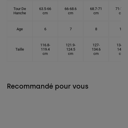
Tour De
63.5-66
66-68.6
68.7-71
71-73.6
Hanche
cm
cm
cm
cm
Age
6
7
8
10
116.8-
121.9-
127-
134.6-
Taille
119.4
124.5
134.6
142.2
cm
cm
cm
cm
Recommandé pour vous