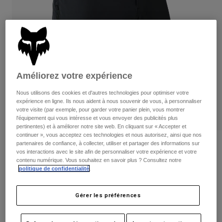
Pantalons
Protections
Pantalons
Chemises
Pantalons
Masques
Voir tout
Gants
Chaussettes
Shorts
Voir tout
Vestes
Vestes
Femme
Améliorez votre expérience
Protections
Nous utilisons des cookies et d'autres technologies pour optimiser votre
T-shirts et tops
Gants
Moto
expérience en ligne. Ils nous aident à nous souvenir de vous, à personnaliser
Masques
Sweats et Pulls
votre visite (par exemple, pour garder votre panier plein, vous montrer
Protections
Casques
l'équipement qui vous intéresse et vous envoyer des publicités plus
Vestes
pertinentes) et à améliorer notre site web. En cliquant sur « Accepter et
Chaussettes
Maillots
continuer », vous acceptez ces technologies et nous autorisez, ainsi que nos
Pantalons
Masques
partenaires de confiance, à collecter, utiliser et partager des informations sur
Avis
Pantalons
vos interactions avec le site afin de personnaliser votre expérience et votre
Sacs et accessoires
Chemises
contenu numérique. Vous souhaitez en savoir plus ? Consultez notre
Short Flexair Ascent
Bottes
Chaussettes
politique de confidentialité
.
Voir tout
Pièces de rechange
Protections
Article n°
33755
Accessoires
Gérer les préférences
Gants
Price reduced from
to
99,99 €
69,99 €
30% OFF
Enfants
Masques
Pièces de rechange