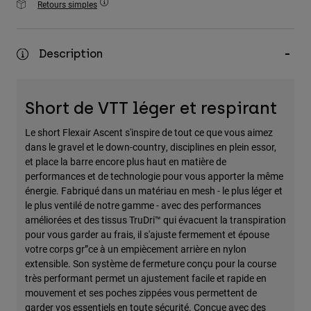
Retours simples
Accessoires
Tous les accessoires
Description
Sacs et sacs à dos
Chapeaux et Casquettes
Short de VTT léger et respirant
Voir tout
Le short Flexair Ascent s'inspire de tout ce que vous aimez
dans le gravel et le down-country, disciplines en plein essor,
et place la barre encore plus haut en matière de
performances et de technologie pour vous apporter la même
énergie. Fabriqué dans un matériau en mesh - le plus léger et
le plus ventilé de notre gamme - avec des performances
améliorées et des tissus TruDri™ qui évacuent la transpiration
pour vous garder au frais, il s'ajuste fermement et épouse
votre corps gr”ce à un empiècement arrière en nylon
extensible. Son système de fermeture conçu pour la course
très performant permet un ajustement facile et rapide en
mouvement et ses poches zippées vous permettent de
garder vos essentiels en toute sécurité. Conçue avec des