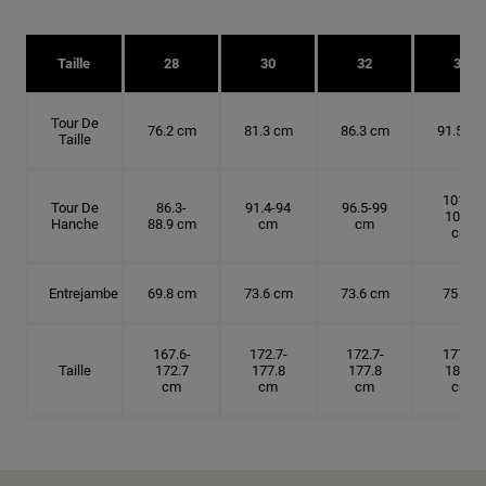
Taille
28
30
32
34
Tour De
76.2 cm
81.3 cm
86.3 cm
91.5 cm
Taille
101.6-
Tour De
86.3-
91.4-94
96.5-99
104.1
Hanche
88.9 cm
cm
cm
cm
Entrejambe
69.8 cm
73.6 cm
73.6 cm
75 cm
167.6-
172.7-
172.7-
177.8-
Taille
172.7
177.8
177.8
182.9
cm
cm
cm
cm