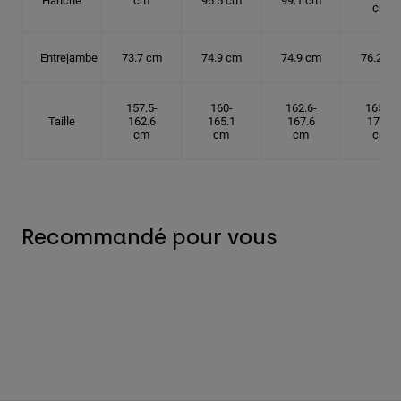
Hanche
cm
96.5 cm
99.1 cm
cm
Entrejambe
73.7 cm
74.9 cm
74.9 cm
76.2 cm
157.5-
160-
162.6-
165.1-
Taille
162.6
165.1
167.6
172.7
cm
cm
cm
cm
Recommandé pour vous