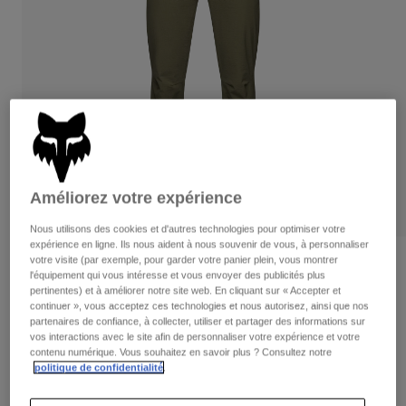
Pantalons
Protections
Pantalons
Chemises
Pantalons
Masques
Voir tout
Gants
Chaussettes
Shorts
Voir tout
Vestes
Vestes
Femme
Protections
T-shirts et tops
Gants
Moto
Améliorez votre expérience
Masques
Sweats et Pulls
Protections
Casques
Vestes
Nous utilisons des cookies et d'autres technologies pour optimiser votre
Chaussettes
Maillots
expérience en ligne. Ils nous aident à nous souvenir de vous, à personnaliser
Pantalons
Masques
votre visite (par exemple, pour garder votre panier plein, vous montrer
Avis
Pantalons
l'équipement qui vous intéresse et vous envoyer des publicités plus
Sacs et accessoires
Chemises
pertinentes) et à améliorer notre site web. En cliquant sur « Accepter et
Pantalon Ranger Femme
Bottes
Chaussettes
continuer », vous acceptez ces technologies et nous autorisez, ainsi que nos
Voir tout
partenaires de confiance, à collecter, utiliser et partager des informations sur
Pièces de rechange
Protections
Article n°
33459
vos interactions avec le site afin de personnaliser votre expérience et votre
Accessoires
contenu numérique. Vous souhaitez en savoir plus ? Consultez notre
Gants
politique de confidentialité
.
Price reduced from
to
109,99 €
65,99 €
40% OFF
Enfants
Masques
Pièces de rechange