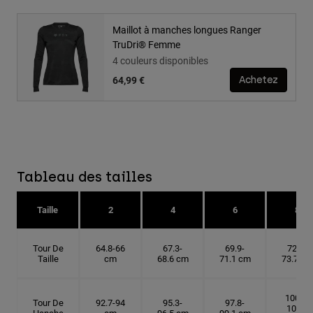
Maillot à manches longues Ranger
TruDri® Femme
4 couleurs disponibles
64,99 €
Achetez
Tableau des tailles
Taille
2
4
6
8
Tour De
64.8-66
67.3-
69.9-
72.4-
Taille
cm
68.6 cm
71.1 cm
73.7 cm
100.3-
Tour De
92.7-94
95.3-
97.8-
101.6