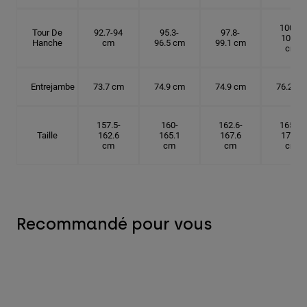
100.3-
Tour De
92.7-94
95.3-
97.8-
101.6
Hanche
cm
96.5 cm
99.1 cm
cm
Entrejambe
73.7 cm
74.9 cm
74.9 cm
76.2 cm
157.5-
160-
162.6-
165.1-
Taille
162.6
165.1
167.6
172.7
cm
cm
cm
cm
Recommandé pour vous