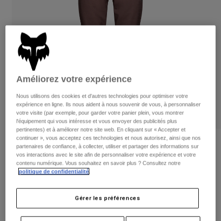
Pantalons
Protections
Pantalons
Chemises
Pantalons
Masques
Voir tout
Gants
Chaussettes
Shorts
Voir tout
Vestes
Vestes
Femme
Améliorez votre expérience
Protections
T-shirts et tops
Gants
Moto
Nous utilisons des cookies et d'autres technologies pour optimiser votre
expérience en ligne. Ils nous aident à nous souvenir de vous, à personnaliser
Masques
Sweats et Pulls
votre visite (par exemple, pour garder votre panier plein, vous montrer
Protections
Casques
l'équipement qui vous intéresse et vous envoyer des publicités plus
Vestes
pertinentes) et à améliorer notre site web. En cliquant sur « Accepter et
Chaussettes
Maillots
continuer », vous acceptez ces technologies et nous autorisez, ainsi que nos
Pantalons
Masques
Pantalon Defend Fire — Femme
partenaires de confiance, à collecter, utiliser et partager des informations sur
Pantalons
Sacs et accessoires
Chemises
vos interactions avec le site afin de personnaliser votre expérience et votre
contenu numérique. Vous souhaitez en savoir plus ? Consultez notre
Bottes
Chaussettes
Article n°
32949
Voir tout
politique de confidentialité
.
Pièces de rechange
Protections
Price reduced from
to
179,99 €
116,99 €
Accessoires
35% OFF
Gants
Gérer les préférences
Enfants
Masques
Pièces de rechange