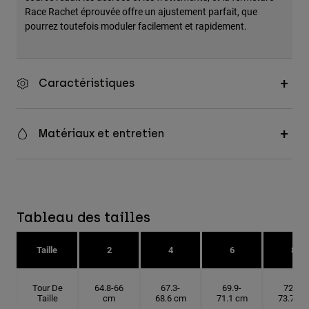
Race Rachet éprouvée offre un ajustement parfait, que
pourrez toutefois moduler facilement et rapidement.
Caractéristiques
Matériaux et entretien
Tableau des tailles
Taille
2
4
6
8
Tour De
64.8-66
67.3-
69.9-
72.4-
Taille
cm
68.6 cm
71.1 cm
73.7 cm