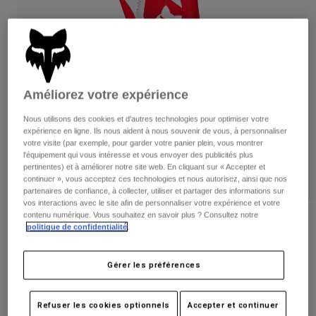
Pantalons
Protections
Pantalons
Chemises
Pantalons
Masques
Voir tout
Gants
Chaussettes
Shorts
Voir tout
Vestes
Améliorez votre expérience
Vestes
Femme
Protections
Nous utilisons des cookies et d'autres technologies pour optimiser votre
expérience en ligne. Ils nous aident à nous souvenir de vous, à personnaliser
T-shirts et tops
Gants
Moto
votre visite (par exemple, pour garder votre panier plein, vous montrer
Masques
Sweats et Pulls
l'équipement qui vous intéresse et vous envoyer des publicités plus
Protections
pertinentes) et à améliorer notre site web. En cliquant sur « Accepter et
Casques
Vestes
continuer », vous acceptez ces technologies et nous autorisez, ainsi que nos
Chaussettes
Maillots
partenaires de confiance, à collecter, utiliser et partager des informations sur
Pantalons
Masques
vos interactions avec le site afin de personnaliser votre expérience et votre
Pantalons
contenu numérique. Vous souhaitez en savoir plus ? Consultez notre
Sacs et accessoires
Pantalon 180 Shield Enfant
Chemises
politique de confidentialité
.
Bottes
Chaussettes
Voir tout
Article n°
36354
Pièces de rechange
Protections
Gérer les préférences
Accessoires
Gants
Price reduced from
to
69,99 €
41,99 €
40% OFF
Enfants
Masques
Pièces de rechange
Refuser les cookies optionnels
Accepter et continuer