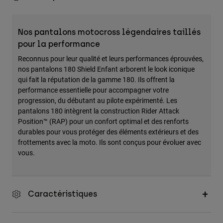
Accessoires
Tous les accessoires
Nos pantalons motocross légendaires taillés
pour la performance
Sacs et sacs à dos
Reconnus pour leur qualité et leurs performances éprouvées,
Chapeaux et Casquettes
nos pantalons 180 Shield Enfant arborent le look iconique
Voir tout
qui fait la réputation de la gamme 180. Ils offrent la
performance essentielle pour accompagner votre
progression, du débutant au pilote expérimenté. Les
pantalons 180 intègrent la construction Rider Attack
Position™ (RAP) pour un confort optimal et des renforts
durables pour vous protéger des éléments extérieurs et des
frottements avec la moto. Ils sont conçus pour évoluer avec
vous.
Caractéristiques