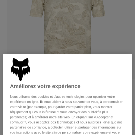
Pantalons
Protections
Pantalons
Chemises
Pantalons
Masques
Voir tout
Gants
Chaussettes
Shorts
Voir tout
Vestes
Vestes
Femme
Protections
T-shirts et tops
Gants
Moto
Masques
Sweats et Pulls
Protections
Casques
Vestes
Chaussettes
Maillots
Pantalons
Améliorez votre expérience
Masques
Avis
Pantalons
Sacs et accessoires
Chemises
Nous utilisons des cookies et d'autres technologies pour optimiser votre
Maillot Ranger TruDri™
Bottes
Chaussettes
expérience en ligne. Ils nous aident à nous souvenir de vous, à personnaliser
Voir tout
votre visite (par exemple, pour garder votre panier plein, vous montrer
Pièces de rechange
Protections
Article n°
32366
l'équipement qui vous intéresse et vous envoyer des publicités plus
Accessoires
pertinentes) et à améliorer notre site web. En cliquant sur « Accepter et
Gants
continuer », vous acceptez ces technologies et nous autorisez, ainsi que nos
Price reduced from
to
54,99 €
32,99 €
40% OFF
Enfants
partenaires de confiance, à collecter, utiliser et partager des informations sur
Masques
Pièces de rechange
vos interactions avec le site afin de personnaliser votre expérience et votre