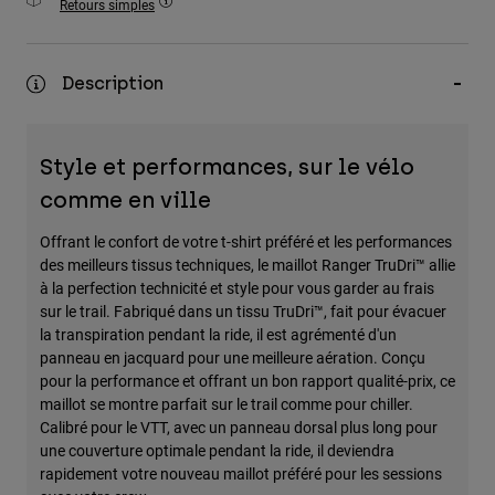
Retours simples
Accessoires
Tous les accessoires
Description
Sacs et sacs à dos
Chapeaux et Casquettes
Style et performances, sur le vélo
Voir tout
comme en ville
Offrant le confort de votre t-shirt préféré et les performances
des meilleurs tissus techniques, le maillot Ranger TruDri™ allie
à la perfection technicité et style pour vous garder au frais
sur le trail. Fabriqué dans un tissu TruDri™, fait pour évacuer
la transpiration pendant la ride, il est agrémenté d'un
panneau en jacquard pour une meilleure aération. Conçu
pour la performance et offrant un bon rapport qualité-prix, ce
maillot se montre parfait sur le trail comme pour chiller.
Calibré pour le VTT, avec un panneau dorsal plus long pour
une couverture optimale pendant la ride, il deviendra
rapidement votre nouveau maillot préféré pour les sessions