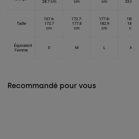
28.7 cm
cm
cm
33.8 cm
167.6-
172.7-
177.8-
180.3-
Taille
172.7
177.8
182.9
185.5
cm
cm
cm
cm
Équivalent
S
M
L
XL
Femme
Recommandé pour vous