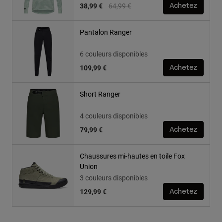
Price reduced from
to
38,99 €
64,99 €
Achetez
Pantalon Ranger
6 couleurs disponibles
109,99 €
Achetez
Short Ranger
4 couleurs disponibles
79,99 €
Achetez
Chaussures mi-hautes en toile Fox
Union
3 couleurs disponibles
129,99 €
Achetez