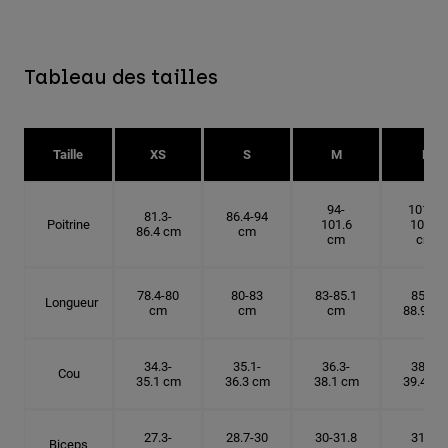
Tableau des tailles
Taille
XS
S
M
L
94-
101.6-
81.3-
86.4-94
Poitrine
101.6
109.2
86.4 cm
cm
cm
cm
78.4-80
80-83
83-85.1
85.1-
Longueur
cm
cm
cm
88.9 cm
34.3-
35.1-
36.3-
38.1-
Cou
35.1 cm
36.3 cm
38.1 cm
39.4 cm
27.3-
28.7-30
30-31.8
31.8-
Biceps