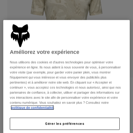
Pantalons
Protections
Pantalons
Chemises
Pantalons
Masques
Voir tout
Gants
Chaussettes
Shorts
Voir tout
Vestes
Vestes
Femme
Protections
Améliorez votre expérience
T-shirts et tops
Gants
Moto
Nous utilisons des cookies et d'autres technologies pour optimiser votre
Masques
Sweats et Pulls
expérience en ligne. Ils nous aident à nous souvenir de vous, à personnaliser
Protections
Casques
votre visite (par exemple, pour garder votre panier plein, vous montrer
Vestes
l'équipement qui vous intéresse et vous envoyer des publicités plus
Chaussettes
Maillots
pertinentes) et à améliorer notre site web. En cliquant sur « Accepter et
Pantalons
Masques
Avis
continuer », vous acceptez ces technologies et nous autorisez, ainsi que nos
Pantalons
Sacs et accessoires
partenaires de confiance, à collecter, utiliser et partager des informations sur
Chemises
Maillot Ranger TruDri® Femme
vos interactions avec le site afin de personnaliser votre expérience et votre
Bottes
Chaussettes
Voir tout
contenu numérique. Vous souhaitez en savoir plus ? Consultez notre
Pièces de rechange
Protections
politique de confidentialité
.
Article n°
33841
Accessoires
Gants
Gérer les préférences
Price reduced from
to
54,99 €
32,99 €
40% OFF
Enfants
Masques
Pièces de rechange