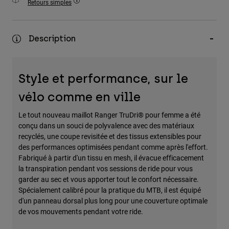
Retours simples
Accessoires
Tous les accessoires
Description
Sacs et sacs à dos
Chapeaux et Casquettes
Style et performance, sur le
Voir tout
vélo comme en ville
Le tout nouveau maillot Ranger TruDri® pour femme a été
conçu dans un souci de polyvalence avec des matériaux
recyclés, une coupe revisitée et des tissus extensibles pour
des performances optimisées pendant comme après l'effort.
Fabriqué à partir d'un tissu en mesh, il évacue efficacement
la transpiration pendant vos sessions de ride pour vous
garder au sec et vous apporter tout le confort nécessaire.
Spécialement calibré pour la pratique du MTB, il est équipé
d'un panneau dorsal plus long pour une couverture optimale
de vos mouvements pendant votre ride.