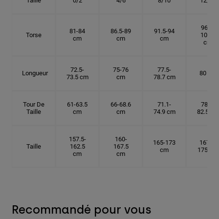
Taille
0/2
4/6
8/10
12/14
96.5-
81-84
86.5-89
91.5-94
Torse
101.5
cm
cm
cm
cm
72.5-
75-76
77.5-
Longueur
80 cm
73.5 cm
cm
78.7 cm
Tour De
61-63.5
66-68.6
71.1-
78.7-
Taille
cm
cm
74.9 cm
82.5 cm
157.5-
160-
165-173
167.5-
Taille
162.5
167.5
cm
175 cm
cm
cm
Recommandé pour vous