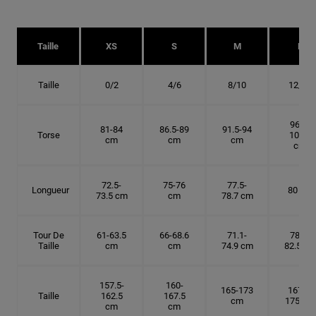
Taille
XS
S
M
L
Taille
0/2
4/6
8/10
12/14
96.5-
81-84
86.5-89
91.5-94
Torse
101.5
cm
cm
cm
cm
72.5-
75-76
77.5-
Longueur
80 cm
73.5 cm
cm
78.7 cm
Tour De
61-63.5
66-68.6
71.1-
78.7-
Taille
cm
cm
74.9 cm
82.5 cm
157.5-
160-
165-173
167.5-
Taille
162.5
167.5
cm
175 cm
cm
cm