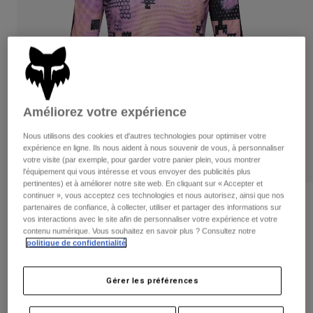
Pantalons
Protections
Pantalons
Chemises
Pantalons
Masques
Voir tout
Gants
Chaussettes
Shorts
Voir tout
Vestes
Vestes
Femme
Améliorez votre expérience
Protections
T-shirts et tops
Gants
Moto
Nous utilisons des cookies et d'autres technologies pour optimiser votre
expérience en ligne. Ils nous aident à nous souvenir de vous, à personnaliser
Masques
Sweats et Pulls
votre visite (par exemple, pour garder votre panier plein, vous montrer
Protections
Casques
l'équipement qui vous intéresse et vous envoyer des publicités plus
Vestes
pertinentes) et à améliorer notre site web. En cliquant sur « Accepter et
Chaussettes
Maillots
continuer », vous acceptez ces technologies et nous autorisez, ainsi que nos
Pantalons
Masques
Avis
partenaires de confiance, à collecter, utiliser et partager des informations sur
Pantalons
Sacs et accessoires
Chemises
vos interactions avec le site afin de personnaliser votre expérience et votre
Maillot Flexair Ascent Pulse Femme
contenu numérique. Vous souhaitez en savoir plus ? Consultez notre
Bottes
Chaussettes
Voir tout
politique de confidentialité
.
Pièces de rechange
Protections
Article n°
33685
Accessoires
Gants
Gérer les préférences
Price reduced from
to
59,99 €
35,99 €
40% OFF
Enfants
Masques
Pièces de rechange