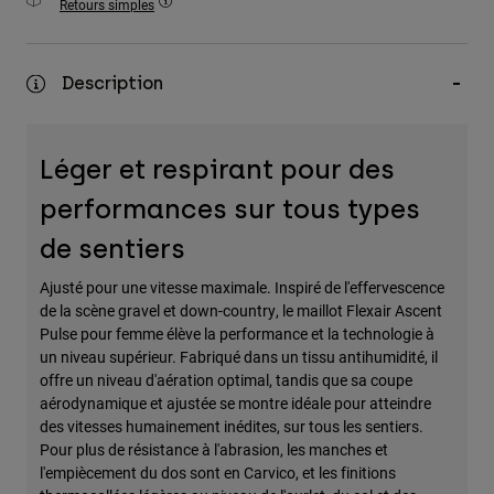
Retours simples
Accessoires
Tous les accessoires
Description
Sacs et sacs à dos
Chapeaux et Casquettes
Léger et respirant pour des
Voir tout
performances sur tous types
de sentiers
Ajusté pour une vitesse maximale. Inspiré de l'effervescence
de la scène gravel et down-country, le maillot Flexair Ascent
Pulse pour femme élève la performance et la technologie à
un niveau supérieur. Fabriqué dans un tissu antihumidité, il
offre un niveau d'aération optimal, tandis que sa coupe
aérodynamique et ajustée se montre idéale pour atteindre
des vitesses humainement inédites, sur tous les sentiers.
Pour plus de résistance à l'abrasion, les manches et
l'empiècement du dos sont en Carvico, et les finitions