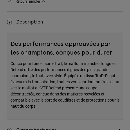
Retours simples
Accessoires
Tous les accessoires
Description
Sacs et sacs à dos
Chapeaux et Casquettes
Des performances approuvées par
Voir tout
les champions, conçues pour durer
Conçu pour foncer sur le trail, le maillot à manches longues
Defend offre des performances dignes des plus grands
champions, le tout avec style. Équipé d'un tissu TruDri™ qui
évacuera la transpiration, tout en vous gardant au frais et au
sec, le maillot de VTT Defend présente une coupe
décontractée, conçue dans des matières recyclées et
compatible avec le port de coudières et de protections pour le
haut du corps.