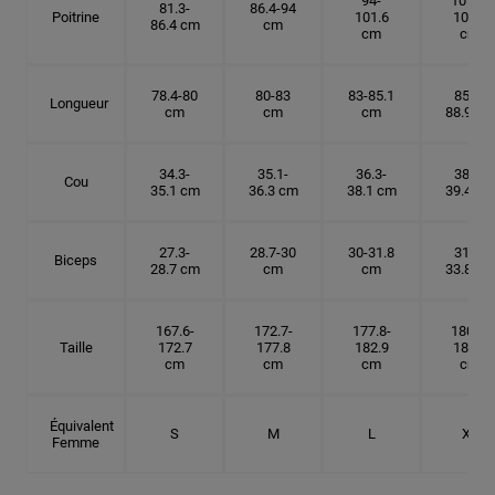
94-
101.6-
81.3-
86.4-94
Poitrine
101.6
109.2
86.4 cm
cm
cm
cm
78.4-80
80-83
83-85.1
85.1-
Longueur
cm
cm
cm
88.9 cm
34.3-
35.1-
36.3-
38.1-
Cou
35.1 cm
36.3 cm
38.1 cm
39.4 cm
27.3-
28.7-30
30-31.8
31.8-
Biceps
28.7 cm
cm
cm
33.8 cm
167.6-
172.7-
177.8-
180.3-
Taille
172.7
177.8
182.9
185.5
cm
cm
cm
cm
Équivalent
S
M
L
XL
Femme