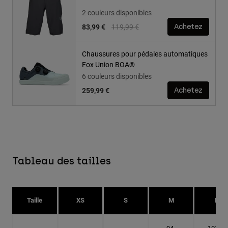
2 couleurs disponibles
Price reduced from
to
83,99 €
119,99 €
Achetez
Chaussures pour pédales automatiques
Fox Union BOA®
6 couleurs disponibles
259,99 €
Achetez
Tableau des tailles
Taille
XS
S
M
L