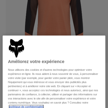
Pantalons
Protections
Pantalons
Chemises
Pantalons
Masques
Voir tout
Gants
Chaussettes
Shorts
Voir tout
Vestes
Vestes
Femme
Protections
T-shirts et tops
Gants
Moto
Masques
Sweats et Pulls
Protections
Casques
Vestes
Améliorez votre expérience
Chaussettes
Maillots
Pantalons
Masques
Nous utilisons des cookies et d'autres technologies pour optimiser votre
Avis
Pantalons
expérience en ligne. Ils nous aident à nous souvenir de vous, à personnaliser
Sacs et accessoires
Chemises
votre visite (par exemple, pour garder votre panier plein, vous montrer
Maillot à manches longues Defend
Bottes
Chaussettes
l'équipement qui vous intéresse et vous envoyer des publicités plus
Voir tout
pertinentes) et à améliorer notre site web. En cliquant sur « Accepter et
Pièces de rechange
Protections
Article n°
32367
continuer », vous acceptez ces technologies et nous autorisez, ainsi que nos
Accessoires
partenaires de confiance, à collecter, utiliser et partager des informations sur
Gants
vos interactions avec le site afin de personnaliser votre expérience et votre
Price reduced from
to
69,99 €
48,99 €
30% OFF
Enfants
Masques
contenu numérique. Vous souhaitez en savoir plus ? Consultez notre
Pièces de rechange
politique de confidentialité
.