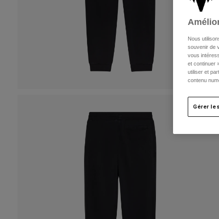
Amélior
Nous utilison
souvenir de v
vous intéress
et continuer 
utiliser et p
contenu numé
Gérer le