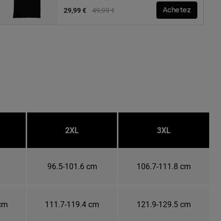
Price reduced from
to
29,99 €
49,99 €
Achetez
2XL
3XL
m
96.5-101.6 cm
106.7-111.8 cm
 cm
111.7-119.4 cm
121.9-129.5 cm