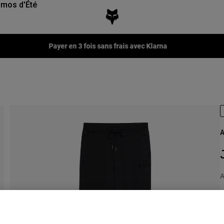
mos d'Été
Payer en 3 fois sans frais avec Klarna
A
A
P