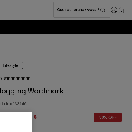
Connexion
Que recherchez-vous ?
0
Lifestyle
vis
Jogging Wordmark
rticle n°
33146
rice reduced from
to
89,99 €
45,00 €
50% OFF