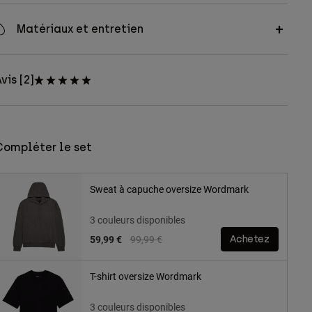
Matériaux et entretien
vis [2]
Compléter le set
Sweat à capuche oversize Wordmark
3 couleurs disponibles
Price reduced from
to
59,99 €
99,99 €
Achetez
T-shirt oversize Wordmark
3 couleurs disponibles