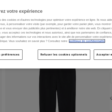
ez votre expérience
s des cookies et d'autres technologies pour optimiser votre expérience en ligne. Ils nous aid
ous, à personnaliser votre visite (par exemple, pour garder votre panier plein, vous montrer 
e et vous envoyer des publicités plus pertinentes) et à améliorer notre site web. En cliquant
», vous acceptez ces technologies et nous autorisez, ainsi que nos partenaires de confiance, 
artager des informations sur vos interactions avec le site afin de personnaliser votre expérienc
rique. Vous souhaitez en savoir plus ? Consultez notre
politique de confidentialité
.
C
s préférences
Refuser les cookies optionnels
Accepter e