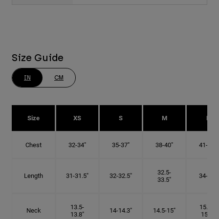
Size Guide
IN
CM
Size
XS
S
M
L
Chest
32-34"
35-37"
38-40"
41-43"
32.5-
Length
31-31.5"
32-32.5"
34-35"
33.5"
13.5-
15.25-
Neck
14-14.3"
14.5-15"
13.8"
15.5"