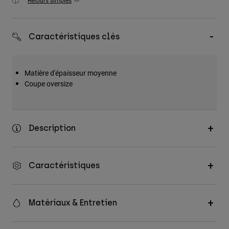
Retours simples
Accessoires
Tous les accessoires
Caractéristiques clés
Sacs et sacs à dos
Chapeaux et Casquettes
Matière d'épaisseur moyenne
Voir tout
Coupe oversize
Description
Caractéristiques
Matériaux & Entretien