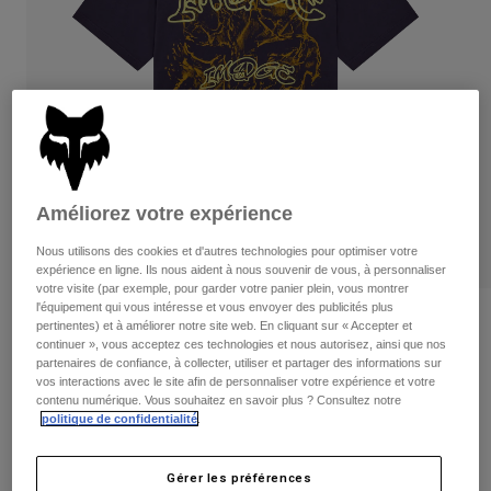
Pantalons
Protections
Pantalons
Chemises
Pantalons
Masques
Voir tout
Gants
Chaussettes
Shorts
Voir tout
Vestes
Vestes
Femme
Protections
T-shirts et tops
Gants
Améliorez votre expérience
Moto
Masques
Sweats et Pulls
Nous utilisons des cookies et d'autres technologies pour optimiser votre
Protections
Casques
expérience en ligne. Ils nous aident à nous souvenir de vous, à personnaliser
Vestes
Chaussettes
votre visite (par exemple, pour garder votre panier plein, vous montrer
Maillots
l'équipement qui vous intéresse et vous envoyer des publicités plus
Pantalons
Masques
T-shirt Image Print poids moyen
pertinentes) et à améliorer notre site web. En cliquant sur « Accepter et
Pantalons
Sacs et accessoires
Chemises
continuer », vous acceptez ces technologies et nous autorisez, ainsi que nos
Bottes
partenaires de confiance, à collecter, utiliser et partager des informations sur
Chaussettes
Article n°
38433-352-M
Voir tout
vos interactions avec le site afin de personnaliser votre expérience et votre
Pièces de rechange
Protections
contenu numérique. Vous souhaitez en savoir plus ? Consultez notre
Price reduced from
to
Accessoires
49,99 €
29,99 €
politique de confidentialité
.
40% OFF
Gants
Enfants
Masques
Pièces de rechange
Gérer les préférences