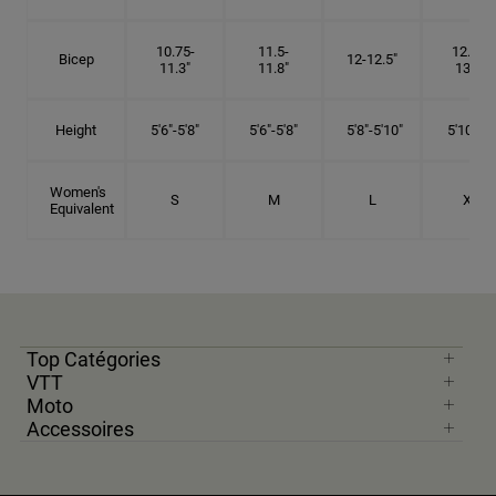
10.75-
11.5-
12.75-
Bicep
12-12.5"
11.3"
11.8"
13.3"
Height
5'6"-5'8"
5'6"-5'8"
5'8"-5'10"
5'10"- 6'
Women's
S
M
L
XL
Equivalent
Top Catégories
VTT
Moto
Accessoires