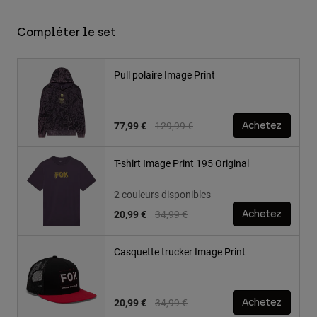
Compléter le set
Pull polaire Image Print
Price reduced from
to
77,99 €
129,99 €
Achetez
T-shirt Image Print 195 Original
2 couleurs disponibles
Price reduced from
to
20,99 €
34,99 €
Achetez
Casquette trucker Image Print
Price reduced from
to
20,99 €
34,99 €
Achetez