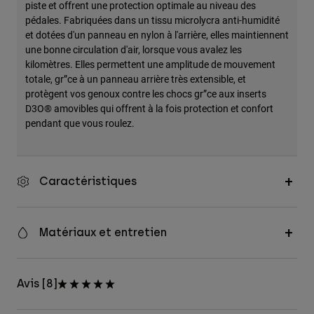
piste et offrent une protection optimale au niveau des
Accessoires
pédales. Fabriquées dans un tissu microlycra anti-humidité
et dotées d'un panneau en nylon à l'arrière, elles maintiennent
Tous les accessoires
une bonne circulation d'air, lorsque vous avalez les
kilomètres. Elles permettent une amplitude de mouvement
Sacs et sacs à dos
totale, gr”ce à un panneau arrière très extensible, et
Chapeaux et Casquettes
protègent vos genoux contre les chocs gr”ce aux inserts
Voir tout
D3O® amovibles qui offrent à la fois protection et confort
pendant que vous roulez.
Caractéristiques
Matériaux et entretien
Avis [8]