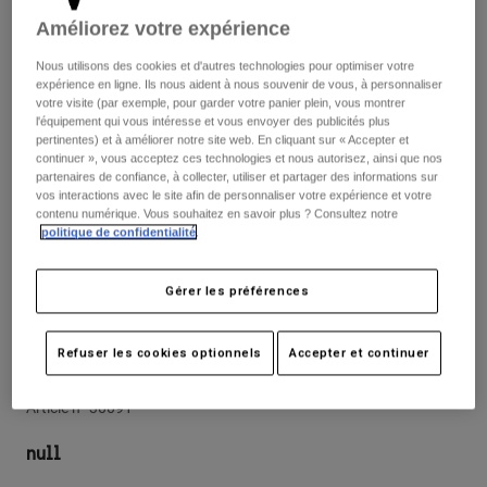
Pantalons
Protections
Améliorez votre expérience
Pantalons
Chemises
Pantalons
Masques
Nous utilisons des cookies et d'autres technologies pour optimiser votre
Voir tout
Gants
expérience en ligne. Ils nous aident à nous souvenir de vous, à personnaliser
Chaussettes
Shorts
votre visite (par exemple, pour garder votre panier plein, vous montrer
l'équipement qui vous intéresse et vous envoyer des publicités plus
Voir tout
Vestes
pertinentes) et à améliorer notre site web. En cliquant sur « Accepter et
Vestes
Femme
continuer », vous acceptez ces technologies et nous autorisez, ainsi que nos
partenaires de confiance, à collecter, utiliser et partager des informations sur
Protections
vos interactions avec le site afin de personnaliser votre expérience et votre
T-shirts et tops
Gants
Moto
contenu numérique. Vous souhaitez en savoir plus ? Consultez notre
politique de confidentialité
.
Masques
Sweats et Pulls
Protections
Casques
Vestes
Chaussettes
Gérer les préférences
Maillots
Pantalons
Masques
Avis
Pantalons
Sacs et accessoires
Chemises
Refuser les cookies optionnels
Accepter et continuer
Genouillère Enduro D3O®
Bottes
Chaussettes
Voir tout
Pièces de rechange
Protections
Article n°
30091
Accessoires
Gants
null
Enfants
Masques
Pièces de rechange