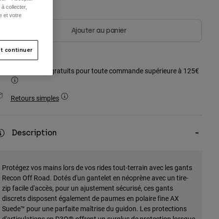
à collecter,
e et votre
Ajouter au panier
t continuer
Frais de port gratuits pour toute commande supérieure à 125€
Retours simples
Description
Protégez vos mains lors de vos rides tout-terrain avec les gants
Recon Off Road. Dotés d'un gantelet en néoprène avec un tire-
zip facile d'accès, pour un ajustement sécurisé, ces gants
discrets disposent également de paumes en polaire fine AX
Suede™ pour une parfaite maîtrise du guidon. Les protections
d'articulations en D3O® offrent un surplus de protection lorsque