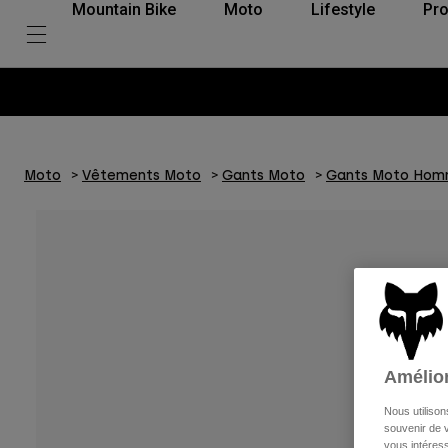
Mountain Bike
Moto
Lifestyle
Pro
Moto
Vêtements Moto
Gants Moto
Gants Moto Ho
Amélior
Nous utilison
souvenir de v
vous intéress