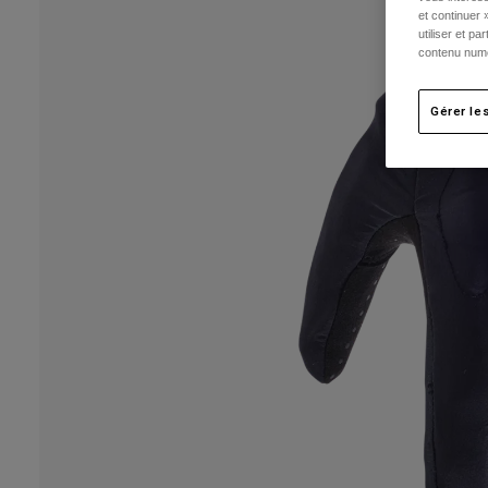
et continuer 
utiliser et p
contenu numé
Gérer le