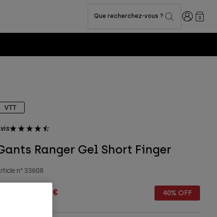
Connexion
Que recherchez-vous ?
0
VTT
vis
Gants Ranger Gel Short Finger
rticle n°
33608
rice reduced from
to
9,99 €
17,99 €
40% OFF