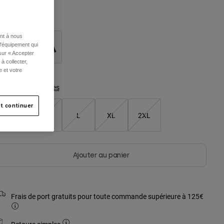
ouleur -
Sable
ent à nous
l'équipement qui
 sur « Accepter
à collecter,
e et votre
Tableau des tailles
t continuer
S
M
L
XL
2XL
Ajouter au panier
Frais de port gratuits pour toute commande supérieure à 125€