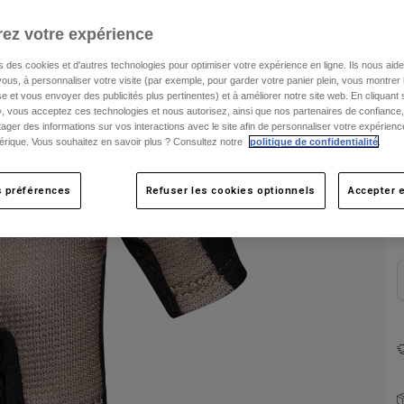
ez votre expérience
C
s des cookies et d'autres technologies pour optimiser votre expérience en ligne. Ils nous aid
ous, à personnaliser votre visite (par exemple, pour garder votre panier plein, vous montrer 
e et vous envoyer des publicités plus pertinentes) et à améliorer notre site web. En cliquant
», vous acceptez ces technologies et nous autorisez, ainsi que nos partenaires de confiance, 
artager des informations sur vos interactions avec le site afin de personnaliser votre expérienc
rique. Vous souhaitez en savoir plus ? Consultez notre
politique de confidentialité
.
s préférences
Refuser les cookies optionnels
Accepter e