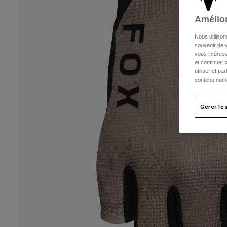
Amélior
Nous utilison
souvenir de v
vous intéress
et continuer 
utiliser et p
contenu numé
Gérer le