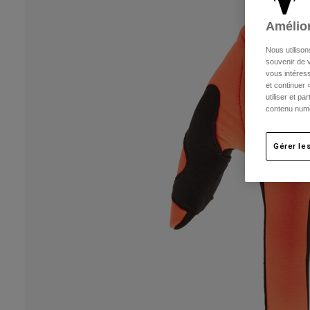
Amélior
Nous utilison
souvenir de v
vous intéress
et continuer 
utiliser et p
contenu numé
Gérer le