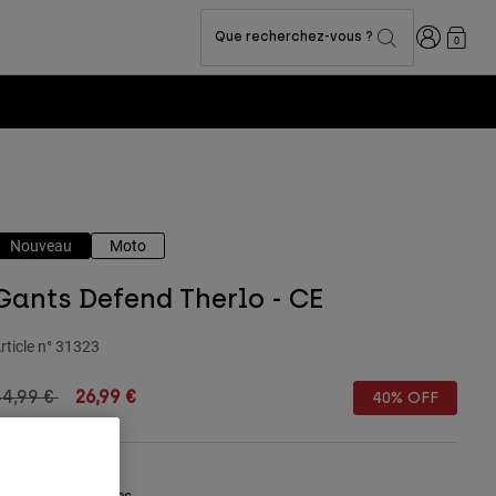
Connexion
Que recherchez-vous ?
0
Nouveau
Moto
Gants Defend Therlo - CE
rticle n°
31323
rice reduced from
to
44,99 €
26,99 €
40% OFF
Tableau des tailles