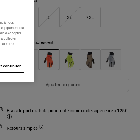
S
M
L
XL
2XL
ent à nous
l'équipement qui
 sur « Accepter
à collecter,
ouleur -
Orange Fluorescent
e et votre
t continuer
sélectionné
Ajouter au panier
Frais de port gratuits pour toute commande supérieure à 125€
Retours simples