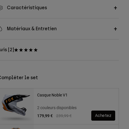
Caractéristiques
Matériaux & Entretien
vis [2]
Compléter le set
Casque Noble V1
2 couleurs disponibles
Price reduced from
to
179,99 €
239,99 €
Achetez