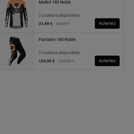
Maillot 180 Noble
2 couleurs disponibles
Price reduced from
to
31,49 €
44,99 €
Achetez
Pantalon 180 Noble
2 couleurs disponibles
Price reduced from
to
104,99 €
149,99 €
Achetez