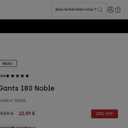
Connexion
Que recherchez-vous ?
0
Moto
vis
Gants 180 Noble
rticle n°
38609
rice reduced from
to
9,99 €
22,49 €
25% OFF