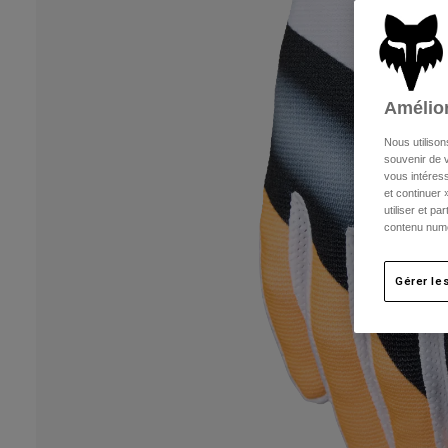
Amélior
Nous utilison
souvenir de v
vous intéress
et continuer 
utiliser et p
contenu numé
Gérer le