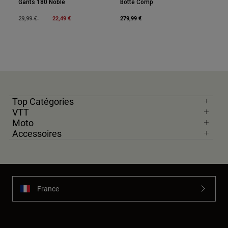
Gants 180 Noble
Botte Comp
Price reduced from
to
22,49 €
279,99 €
29,99 €
Top Catégories
VTT
Moto
Accessoires
France