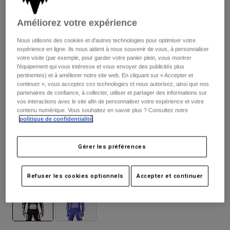
Pantalons
Protections
Pantalons
Chemises
Améliorez votre expérience
Pantalons
Masques
Voir tout
Gants
Nous utilisons des cookies et d'autres technologies pour optimiser votre
Chaussettes
Shorts
expérience en ligne. Ils nous aident à nous souvenir de vous, à personnaliser
votre visite (par exemple, pour garder votre panier plein, vous montrer
Voir tout
Vestes
l'équipement qui vous intéresse et vous envoyer des publicités plus
Vestes
Femme
pertinentes) et à améliorer notre site web. En cliquant sur « Accepter et
continuer », vous acceptez ces technologies et nous autorisez, ainsi que nos
Protections
partenaires de confiance, à collecter, utiliser et partager des informations sur
T-shirts et tops
Gants
Moto
vos interactions avec le site afin de personnaliser votre expérience et votre
Masques
contenu numérique. Vous souhaitez en savoir plus ? Consultez notre
Sweats et Pulls
politique de confidentialité
.
Protections
Casques
Vestes
180 Noble
Chaussettes
Maillots
Pantalons
Masques
Gérer les préférences
Pantalons
Sacs et accessoires
Chemises
Disponible en 2 couleurs :
Bottes
Chaussettes
Refuser les cookies optionnels
Accepter et continuer
Voir tout
Pièces de rechange
Protections
Accessoires
Gants
Enfants
Masques
Pièces de rechange