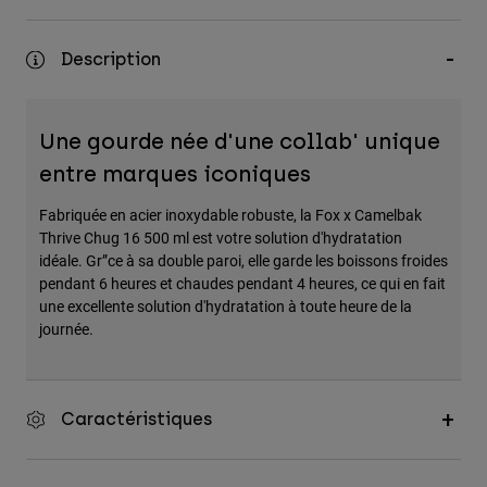
Accessoires
Description
Tous les accessoires
Sacs et sacs à dos
Chapeaux et Casquettes
Une gourde née d'une collab' unique
Voir tout
entre marques iconiques
Fabriquée en acier inoxydable robuste, la Fox x Camelbak
Thrive Chug 16 500 ml est votre solution d'hydratation
idéale. Gr”ce à sa double paroi, elle garde les boissons froides
pendant 6 heures et chaudes pendant 4 heures, ce qui en fait
une excellente solution d'hydratation à toute heure de la
journée.
Caractéristiques