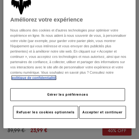
Pantalons
Protections
Pantalons
Chemises
Pantalons
Masques
Améliorez votre expérience
Voir tout
Gants
Chaussettes
Shorts
Nous utilisons des cookies et d'autres technologies pour optimiser votre
Voir tout
expérience en ligne. Ils nous aident à nous souvenir de vous, à personnaliser
Vestes
votre visite (par exemple, pour garder votre panier plein, vous montrer
Vestes
Femme
l'équipement qui vous intéresse et vous envoyer des publicités plus
pertinentes) et à améliorer notre site web. En cliquant sur « Accepter et
Protections
continuer », vous acceptez ces technologies et nous autorisez, ainsi que nos
T-shirts et tops
Gants
Moto
partenaires de confiance, à collecter, utiliser et partager des informations sur
Masques
vos interactions avec le site afin de personnaliser votre expérience et votre
Sweats et Pulls
contenu numérique. Vous souhaitez en savoir plus ? Consultez notre
Protections
Casques
Vestes
politique de confidentialité
.
Chaussettes
Maillots
Pantalons
Masques
Avis
Pantalons
Gérer les préférences
Sacs et accessoires
Chemises
Fox x CamelBak Thrive Chug 500 ml
Bottes
Chaussettes
Voir tout
Pièces de rechange
Refuser les cookies optionnels
Accepter et continuer
Protections
Article n°
36946
Accessoires
Gants
Price reduced from
to
39,99 €
23,99 €
40% OFF
Enfants
Masques
Pièces de rechange