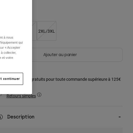
S/M
L/XL
2XL/3XL
ent à nous
l'équipement qui
 sur « Accepter
à collecter,
Ajouter au panier
e et votre
Frais de port gratuits pour toute commande supérieure à 125€
t continuer
Retours simples
Description