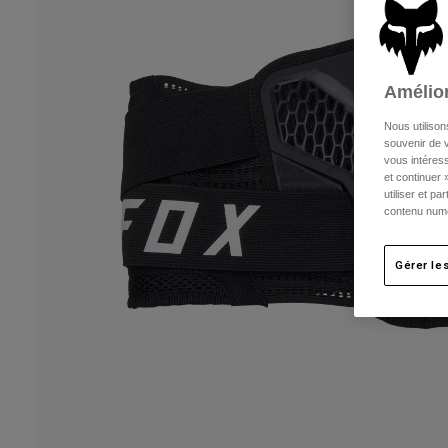
Amélior
Nous utilison
souvenir de v
vous intéress
et continuer 
utiliser et p
contenu numé
Gérer le