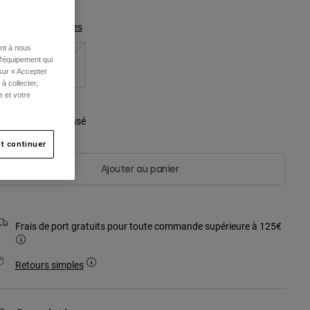
Tableau des tailles
ent à nous
l'équipement qui
S/M
L/XL
 sur « Accepter
à collecter,
e et votre
ouleur -
Blanc cassé
t continuer
Ajouter au panier
Frais de port gratuits pour toute commande supérieure à 125€
Retours simples