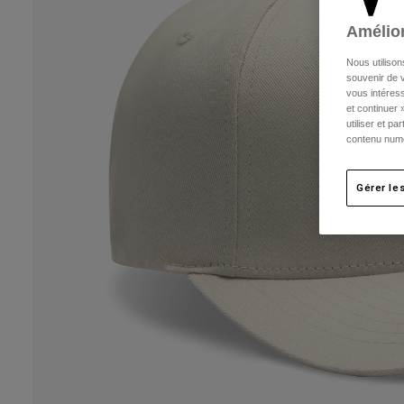
Amélior
Nous utilison
souvenir de v
vous intéress
et continuer 
utiliser et p
contenu numé
Gérer le