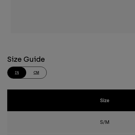
Size Guide
IN
CM
Size
S/M