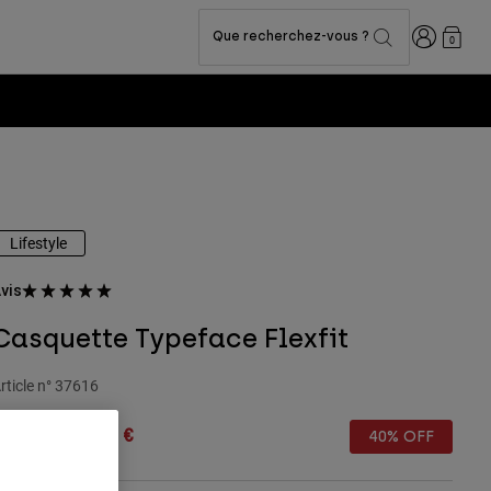
Connexion
Que recherchez-vous ?
0
Lifestyle
vis
Casquette Typeface Flexfit
rticle n°
37616
rice reduced from
to
34,99 €
20,99 €
40% OFF