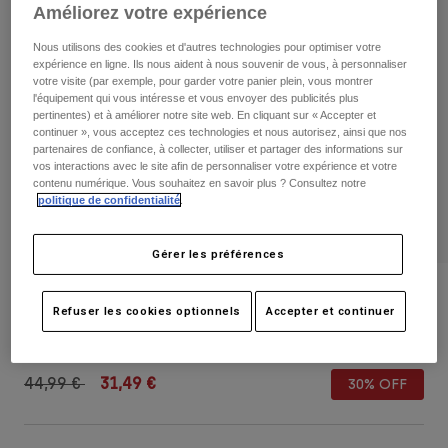
Pantalons
Améliorez votre expérience
Protections
Pantalons
Chemises
Pantalons
Nous utilisons des cookies et d'autres technologies pour optimiser votre
Masques
Voir tout
expérience en ligne. Ils nous aident à nous souvenir de vous, à personnaliser
Gants
votre visite (par exemple, pour garder votre panier plein, vous montrer
Chaussettes
Shorts
l'équipement qui vous intéresse et vous envoyer des publicités plus
Voir tout
pertinentes) et à améliorer notre site web. En cliquant sur « Accepter et
Vestes
continuer », vous acceptez ces technologies et nous autorisez, ainsi que nos
Vestes
Femme
partenaires de confiance, à collecter, utiliser et partager des informations sur
vos interactions avec le site afin de personnaliser votre expérience et votre
Protections
contenu numérique. Vous souhaitez en savoir plus ? Consultez notre
T-shirts et tops
Gants
Moto
politique de confidentialité
.
Masques
Sweats et Pulls
Protections
Casques
Vestes
Gérer les préférences
Chaussettes
Maillots
Pantalons
Masques
Casquette en laine réglable Big F
Pantalons
Refuser les cookies optionnels
Accepter et continuer
Sacs et accessoires
Chemises
Bottes
Chaussettes
Article n°
32919
Voir tout
Pièces de rechange
Protections
Price reduced from
to
Accessoires
44,99 €
31,49 €
30% OFF
Gants
Enfants
Masques
Pièces de rechange