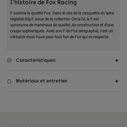
l'histoire de Fox Racing
Accessoires
F comme la qualité Fox. Dans le cas de la casquette en laine
Tous les accessoires
réglable Big F, issue de la collection Circa74, le F est
synonyme de matériaux de qualité, de construction et d'une
Sacs et sacs à dos
coupe sophistiquée. Avec son F de Fox sérigraphié, c'est un
Chapeaux et Casquettes
véritable must-have pour tout fan de Fox qui se respecte.
Voir tout
Caractéristiques
Matériaux et entretien