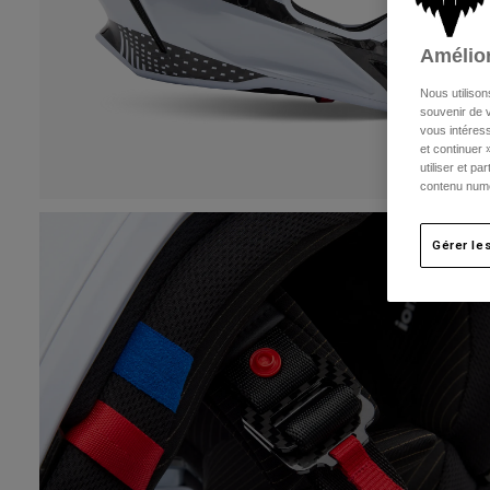
Amélior
Nous utilison
souvenir de v
vous intéress
et continuer 
utiliser et p
contenu numé
Gérer le