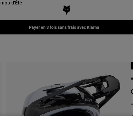
mos d'Été
Payer en 3 fois sans frais avec Klarna
A
A
6
V