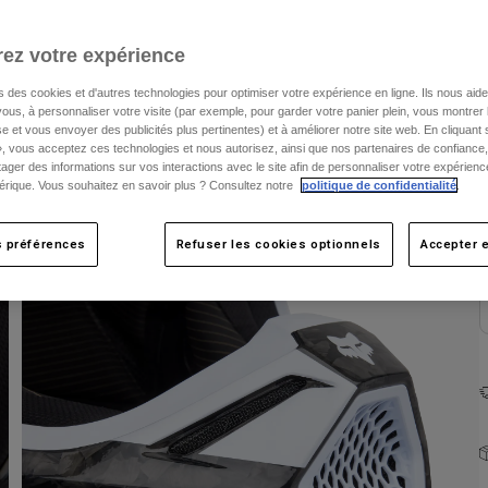
ez votre expérience
s des cookies et d'autres technologies pour optimiser votre expérience en ligne. Ils nous aid
ous, à personnaliser votre visite (par exemple, pour garder votre panier plein, vous montrer 
e et vous envoyer des publicités plus pertinentes) et à améliorer notre site web. En cliquant
», vous acceptez ces technologies et nous autorisez, ainsi que nos partenaires de confiance, 
artager des informations sur vos interactions avec le site afin de personnaliser votre expérienc
rique. Vous souhaitez en savoir plus ? Consultez notre
politique de confidentialité
.
C
s préférences
Refuser les cookies optionnels
Accepter e