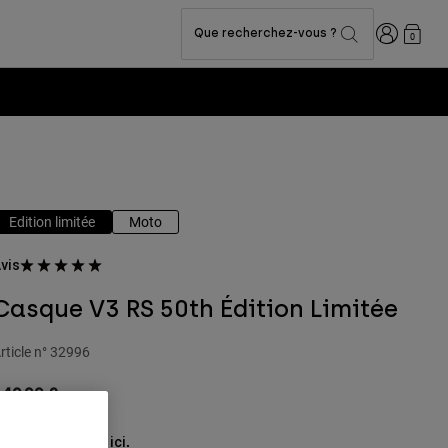
Connexion
Que recherchez-vous ?
0
Edition limitée
Moto
vis
Casque V3 RS 50th Édition Limitée
rticle n°
32996
49,99 €
oir le kit complet
.
ici