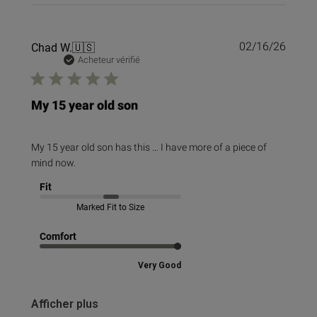
Date
Chad W.
🇺🇸
02/16/26
de
Acheteur vérifié
public
My 15 year old son
My 15 year old son has this … I have more of a piece of
mind now.
Fit
Marked Fit to Size
Comfort
Very Good
Afficher plus