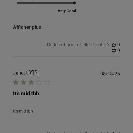
Very Good
Afficher plus
Cette critique a-t-elle été utile?
0
0
Janet t.
🇨🇦
Date
08/18/25
de
public
It’s mid tbh
It’s mid tbh