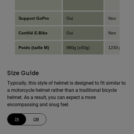
Support GoPro
Oui
Non
Certifié E-Bike
Oui
Non
Poids (taille M)
980g (±50g)
1230 g (±50 g
Size Guide
Typically, this style of helmet is designed to fit similar to
a motorcycle helmet rather than a traditional bicycle
helmet. As a result, you can expect a more
encompassing and snug feel.
IN
CM