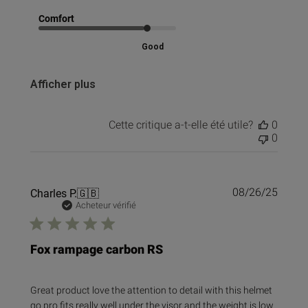
Comfort
Good
Afficher plus
Cette critique a-t-elle été utile?
0
0
Date
Charles P.
🇬🇧
08/26/25
de
Acheteur vérifié
public
Fox rampage carbon RS
Great product love the attention to detail with this helmet
go pro fits really well under the visor and the weight is low