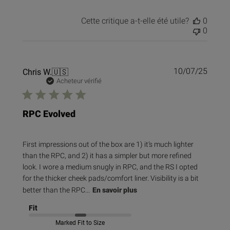
Cette critique a-t-elle été utile?
0
0
Date
Chris W.
🇺🇸
10/07/25
de
Acheteur vérifié
public
RPC Evolved
First impressions out of the box are 1) it’s much lighter
than the RPC, and 2) it has a simpler but more refined
look. I wore a medium snugly in RPC, and the RS I opted
for the thicker cheek pads/comfort liner. Visibility is a bit
better than the RPC...
En savoir plus
Fit
Marked Fit to Size