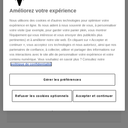
Accessoires
Retours simples
Améliorez votre expérience
Tous les accessoires
Nous utilisons des cookies et d'autres technologies pour optimiser votre
Description
Sacs et sacs à dos
expérience en ligne. Ils nous aident à nous souvenir de vous, à personnaliser
votre visite (par exemple, pour garder votre panier plein, vous montrer
Chapeaux et Casquettes
l'équipement qui vous intéresse et vous envoyer des publicités plus
pertinentes) et à améliorer notre site web. En cliquant sur « Accepter et
Voir tout
continuer », vous acceptez ces technologies et nous autorisez, ainsi que nos
Protection et performance d'exception
partenaires de confiance, à collecter, utiliser et partager des informations sur
Rampage RS : l'évolution du légendaire Rampage Pro Carbon
vos interactions avec le site afin de personnaliser votre expérience et votre
contenu numérique. Vous souhaitez en savoir plus ? Consultez notre
(RPC). Le Casque Rampage RS Matte Black apporte une
politique de confidentialité
.
protection d'exception à vos descentes les plus extrêmes. Il
est bourré de fonctionnalités : système Mips® Integra Split
conçu pour réduire les mouvements rotationnels en
Gérer les préférences
absorbant et redirigeant les énergies et forces qui seraient
autrement transmises au cerveau, EPS 2 couches pour la
Refuser les cookies optionnels
Accepter et continuer
protection contre les impacts, coque légère en carbone,
doublure de confort Ionic+® et coussinets de joue amovibles
et lavables. C'est le casque de confiance des pros.