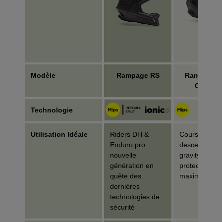
Modèle
Rampage RS
Rampage P
Carbon
Technologie
Utilisation Idéale
Riders DH &
Course de
Enduro pro
descente et
nouvelle
gravity ;
génération en
protection
quête des
maximale
dernières
technologies de
sécurité