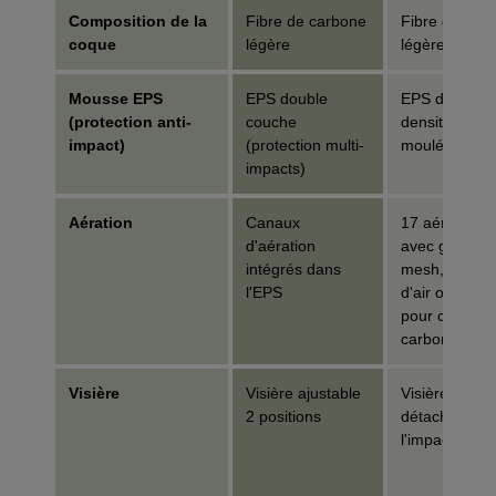
Composition de la
Fibre de carbone
Fibre de car
coque
légère
légère
Mousse EPS
EPS double
EPS double
(protection anti-
couche
densité Variz
impact)
(protection multi-
moulé
impacts)
Aération
Canaux
17 aérations
d'aération
avec grilles
intégrés dans
mesh, circula
l'EPS
d'air optimisé
pour construc
carbone
Visière
Visière ajustable
Visière fixe «
2 positions
détachable »
l'impact