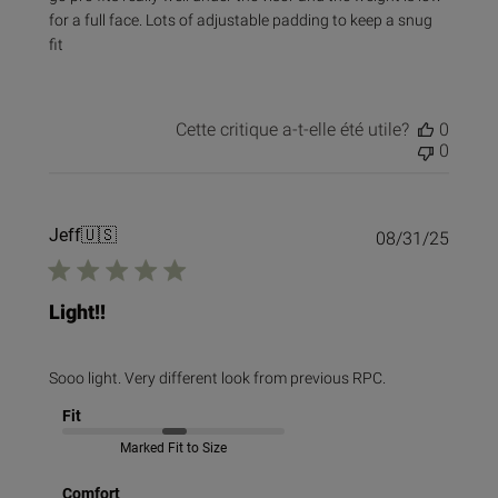
for a full face. Lots of adjustable padding to keep a snug
fit
Cette critique a-t-elle été utile?
0
0
Jeff
🇺🇸
Date
08/31/25
de
public
Light!!
Sooo light. Very different look from previous RPC.
Fit
Marked Fit to Size
Comfort