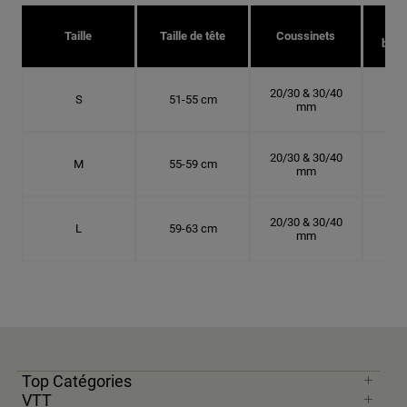
Taille
Taille de tête
Coussinets
bonn
20/30 & 30/40
S
51-55 cm
16.
mm
20/30 & 30/40
M
55-59 cm
17.
mm
20/30 & 30/40
L
59-63 cm
18.
mm
Top Catégories
VTT