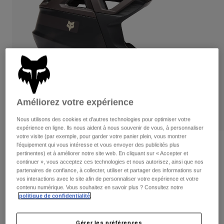
Pantalons
Protections
Pantalons
Chemises
Pantalons
Masques
Voir tout
Gants
Chaussettes
Shorts
Voir tout
Vestes
Vestes
Femme
Protections
T-shirts et tops
Gants
Moto
Améliorez votre expérience
Masques
Sweats et Pulls
Protections
Casques
Nous utilisons des cookies et d'autres technologies pour optimiser votre
Vestes
expérience en ligne. Ils nous aident à nous souvenir de vous, à personnaliser
Chaussettes
Maillots
votre visite (par exemple, pour garder votre panier plein, vous montrer
Pantalons
Masques
l'équipement qui vous intéresse et vous envoyer des publicités plus
Avis
Pantalons
pertinentes) et à améliorer notre site web. En cliquant sur « Accepter et
Sacs et accessoires
Chemises
continuer », vous acceptez ces technologies et nous autorisez, ainsi que nos
Casque Proframe RS Taunt
Bottes
Chaussettes
partenaires de confiance, à collecter, utiliser et partager des informations sur
Voir tout
vos interactions avec le site afin de personnaliser votre expérience et votre
Pièces de rechange
Protections
Article n°
32206
contenu numérique. Vous souhaitez en savoir plus ? Consultez notre
Accessoires
politique de confidentialité
.
Gants
Price reduced from
to
339,99 €
237,99 €
30% OFF
Enfants
Masques
Pièces de rechange
Gérer les préférences