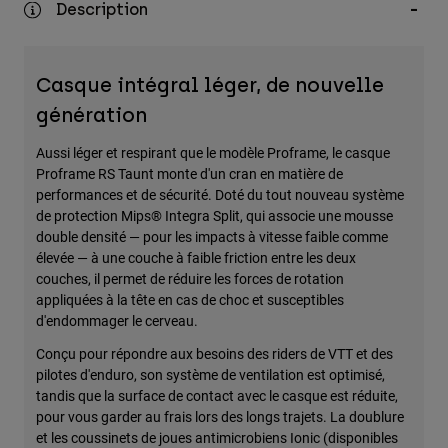
Description
Accessoires
Tous les accessoires
Casque intégral léger, de nouvelle
Sacs et sacs à dos
génération
Chapeaux et Casquettes
Aussi léger et respirant que le modèle Proframe, le casque
Voir tout
Proframe RS Taunt monte d'un cran en matière de
performances et de sécurité. Doté du tout nouveau système
de protection Mips® Integra Split, qui associe une mousse
double densité — pour les impacts à vitesse faible comme
élevée — à une couche à faible friction entre les deux
couches, il permet de réduire les forces de rotation
appliquées à la tête en cas de choc et susceptibles
d'endommager le cerveau.
Conçu pour répondre aux besoins des riders de VTT et des
pilotes d'enduro, son système de ventilation est optimisé,
tandis que la surface de contact avec le casque est réduite,
pour vous garder au frais lors des longs trajets. La doublure
et les coussinets de joues antimicrobiens Ionic (disponibles