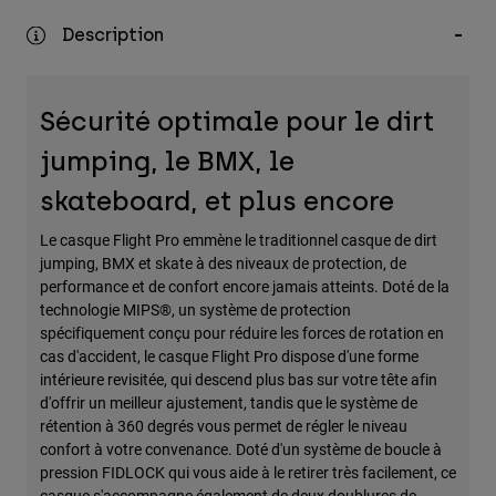
Accessoires
Description
Tous les accessoires
Sacs et sacs à dos
Sécurité optimale pour le dirt
Chapeaux et Casquettes
jumping, le BMX, le
Voir tout
skateboard, et plus encore
Le casque Flight Pro emmène le traditionnel casque de dirt
jumping, BMX et skate à des niveaux de protection, de
performance et de confort encore jamais atteints. Doté de la
technologie MIPS®, un système de protection
spécifiquement conçu pour réduire les forces de rotation en
cas d'accident, le casque Flight Pro dispose d'une forme
intérieure revisitée, qui descend plus bas sur votre tête afin
d'offrir un meilleur ajustement, tandis que le système de
rétention à 360 degrés vous permet de régler le niveau
confort à votre convenance. Doté d'un système de boucle à
pression FIDLOCK qui vous aide à le retirer très facilement, ce
casque s'accompagne également de deux doublures de