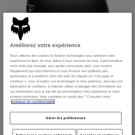
Pantalons
Protections
Pantalons
Chemises
Pantalons
Masques
Voir tout
Gants
Chaussettes
Shorts
Voir tout
Vestes
Vestes
Femme
Améliorez votre expérience
Protections
Nous utilisons des cookies et d'autres technologies pour optimiser votre
T-shirts et tops
Gants
Moto
expérience en ligne. Ils nous aident à nous souvenir de vous, à personnaliser
Masques
Sweats et Pulls
votre visite (par exemple, pour garder votre panier plein, vous montrer
Protections
l'équipement qui vous intéresse et vous envoyer des publicités plus
Casques
Vestes
pertinentes) et à améliorer notre site web. En cliquant sur « Accepter et
Chaussettes
Maillots
continuer », vous acceptez ces technologies et nous autorisez, ainsi que nos
Pantalons
Masques
partenaires de confiance, à collecter, utiliser et partager des informations sur
Pantalons
vos interactions avec le site afin de personnaliser votre expérience et votre
Sacs et accessoires
Chemises
Avis
contenu numérique. Vous souhaitez en savoir plus ? Consultez notre
Bottes
Chaussettes
politique de confidentialité
.
Voir tout
Casque Flight Pro
Pièces de rechange
Protections
Accessoires
Gérer les préférences
Gants
Article n°
31157
Enfants
Masques
Pièces de rechange
Price reduced from
to
89,99 €
53,99 €
40% OFF