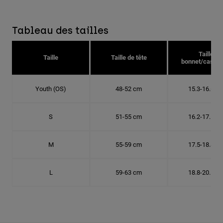
Tableau des tailles
Taille
Taille
Taille de tête
bonnet/casque
Youth (OS)
48-52 cm
15.3-16.6 c
S
51-55 cm
16.2-17.5 c
M
55-59 cm
17.5-18.8 c
L
59-63 cm
18.8-20.1 c