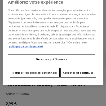
Pantalons
Améliorez votre expérience
Protections
Pantalons
Chemises
Pantalons
Nous utilisons des cookies et d'autres technologies pour optimiser votre
Masques
expérience en ligne. Ils nous aident à nous souvenir de vous, à personnaliser
Voir tout
Gants
votre visite (par exemple, pour garder votre panier plein, vous montrer
Chaussettes
Shorts
l'équipement qui vous intéresse et vous envoyer des publicités plus
pertinentes) et à améliorer notre site web. En cliquant sur « Accepter et
Voir tout
Vestes
continuer », vous acceptez ces technologies et nous autorisez, ainsi que nos
Vestes
Femme
partenaires de confiance, à collecter, utiliser et partager des informations sur
vos interactions avec le site afin de personnaliser votre expérience et votre
Protections
contenu numérique. Vous souhaitez en savoir plus ? Consultez notre
T-shirts et tops
Gants
Moto
politique de confidentialité
.
Masques
Sweats et Pulls
Protections
Casques
Vestes
Gérer les préférences
Chaussettes
Maillots
Pantalons
Masques
Pantalons
Refuser les cookies optionnels
Accepter et continuer
Sacs et accessoires
Chemises
Avis
Bottes
Chaussettes
Voir tout
Autocollant Legacy Head - 7,5 cm
Pièces de rechange
Protections
Accessoires
Gants
Article n°
23384
Enfants
Masques
Pièces de rechange
2,99 €