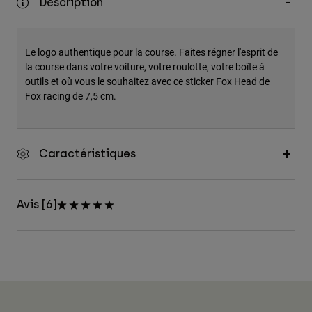
Description
Accessoires
Tous les accessoires
Le logo authentique pour la course. Faites régner l'esprit de
Sacs et sacs à dos
la course dans votre voiture, votre roulotte, votre boîte à
outils et où vous le souhaitez avec ce sticker Fox Head de
Chapeaux et Casquettes
Fox racing de 7,5 cm.
Voir tout
Caractéristiques
Avis [6]