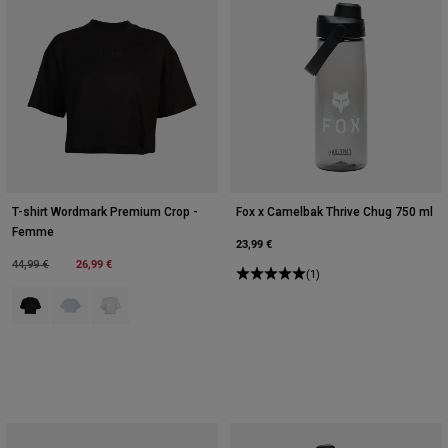
T-shirt Wordmark Premium Crop -
Fox x Camelbak Thrive Chug 750 ml
Femme
23,99 €
Price reduced from
to
26,99 €
44,99 €
(1)
Product swatch type of Noir.
Product swatch type of Bleu p”le.
Product swatch type of Blanc.