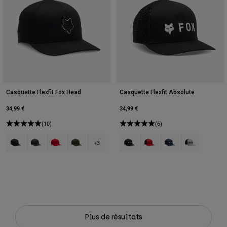
Casquette Flexfit Fox Head
Casquette Flexfit Absolute
34,99 €
34,99 €
(10)
(6)
Product swatch type of Noir.
Product swatch type of Camouflage noir.
Product swatch type of Rouge flamme.
Product swatch type of Vert Camouflage.
Product swatch type of Noir.
Product swatch type of Ro
Product swatch type o
Product swatch 
+3
Plus de résultats