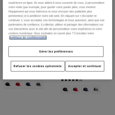
Nouveau
Nouveau
expérience en ligne. Ils nous aident à nous souvenir de vous, à personnaliser
votre visite (par exemple, pour garder votre panier plein, vous montrer
l'équipement qui vous intéresse et vous envoyer des publicités plus
pertinentes) et à améliorer notre site web. En cliquant sur « Accepter et
continuer », vous acceptez ces technologies et nous autorisez, ainsi que nos
partenaires de confiance, à collecter, utiliser et partager des informations sur
vos interactions avec le site afin de personnaliser votre expérience et votre
contenu numérique. Vous souhaitez en savoir plus ? Consultez notre
politique de confidentialité
.
Gérer les préférences
Casquette Flexfit Fox Head Tech
Casquette Snapback Mesh
Absolute
Refuser les cookies optionnels
Accepter et continuer
34,99 €
34,99 €
(6)
(5)
Product swatch type of Noir/Gris anthracite.
Product swatch type of Rouge flamme.
Product swatch type of Bleu minuit.
Product swatch type of Gris Acier.
Product swatch type of Noir.
Product swatch type of Ro
Product swatch type o
Product swatch 