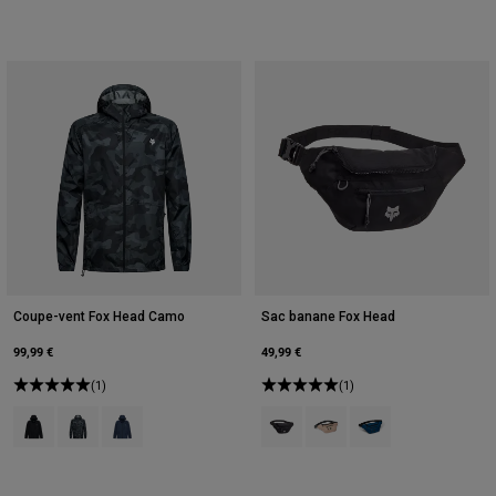
Coupe-vent Fox Head Camo
Sac banane Fox Head
99,99 €
49,99 €
(1)
(1)
Product swatch type of Noir.
Product swatch type of Camouflage noir.
Product swatch type of Bleu minuit.
Product swatch type of Noir.
Product swatch type of Bru
Product swatch type o