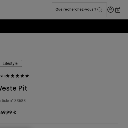
Connexion
Que recherchez-vous ?
0
Lifestyle
vis
Veste Pit
rticle n°
33688
69,99 €