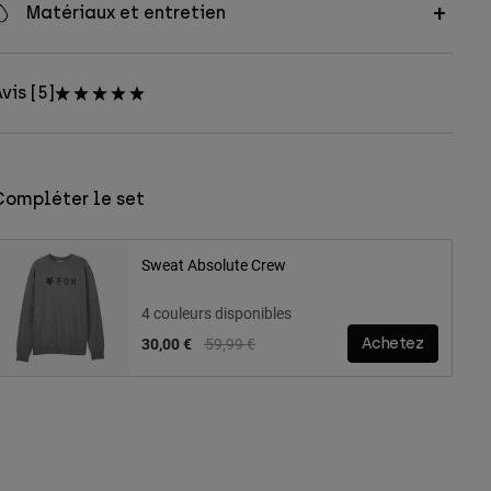
Matériaux et entretien
vis [5]
Compléter le set
Sweat Absolute Crew
4 couleurs disponibles
Price reduced from
to
30,00 €
59,99 €
Achetez