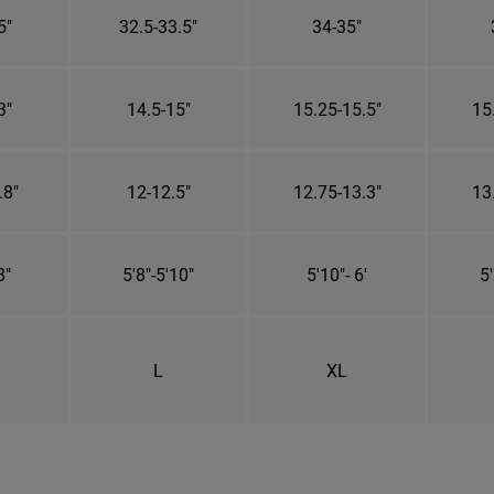
5"
32.5-33.5"
34-35"
3"
14.5-15"
15.25-15.5"
15
.8"
12-12.5"
12.75-13.3"
13
8"
5'8"-5'10"
5'10"- 6'
5'
L
XL