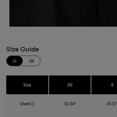
Size Guide
IN
CM
Size
XS
S
Chest
32-34"
35-37