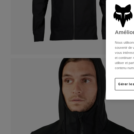
Amélior
Nous utilison
souvenir de v
vous intéress
et continuer 
utiliser et p
contenu numé
Gérer le