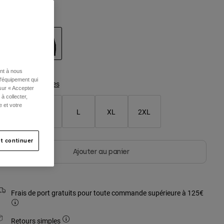
ouleur -
Noir
sélectionné
ent à nous
l'équipement qui
Tableau des tailles
 sur « Accepter
à collecter,
e et votre
S
M
L
XL
2XL
t continuer
Ajouter au panier
Frais de port gratuits pour toute commande supérieure à 125€
Retours simples