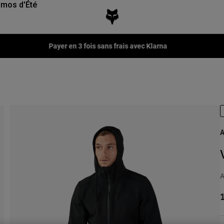
mos d'Été
Fox LAB Capsule Collection -
Voir la collection
A
A
1