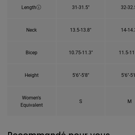
Length
31-31.5"
32-32.
Neck
13.5-13.8"
14-14.
Bicep
10.75-11.3"
11.5-11
Height
5'6"-5'8"
5'6"-5'
Women's
S
M
Equivalent