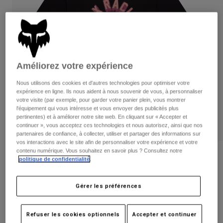
Pantalons
Protections
Pantalons
Chemises
Pantalons
Masques
Voir tout
Gants
Chaussettes
Shorts
Voir tout
Vestes
Améliorez votre expérience
Vestes
Femme
Protections
Nous utilisons des cookies et d'autres technologies pour optimiser votre
expérience en ligne. Ils nous aident à nous souvenir de vous, à personnaliser
T-shirts et tops
Gants
Moto
votre visite (par exemple, pour garder votre panier plein, vous montrer
Masques
l'équipement qui vous intéresse et vous envoyer des publicités plus
Sweats et Pulls
pertinentes) et à améliorer notre site web. En cliquant sur « Accepter et
Protections
Casques
Vestes
continuer », vous acceptez ces technologies et nous autorisez, ainsi que nos
Chaussettes
Maillots
partenaires de confiance, à collecter, utiliser et partager des informations sur
Pantalons
Masques
vos interactions avec le site afin de personnaliser votre expérience et votre
Pantalons
contenu numérique. Vous souhaitez en savoir plus ? Consultez notre
Sacs et accessoires
T-shirt Beam Femme
Chemises
politique de confidentialité
.
Bottes
Chaussettes
Voir tout
Article n°
38534-001-M
Pièces de rechange
Protections
Gérer les préférences
Accessoires
Gants
Price reduced from
to
34,99 €
20,99 €
40% OFF
Enfants
Masques
Pièces de rechange
Refuser les cookies optionnels
Accepter et continuer