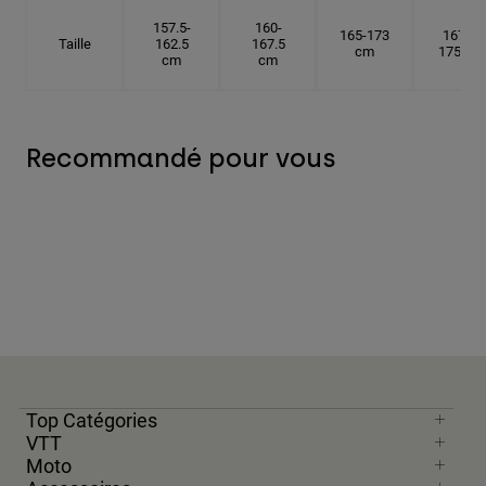
157.5-
160-
165-173
167.5-
Taille
162.5
167.5
cm
175 cm
cm
cm
Recommandé pour vous
Top Catégories
VTT
Moto