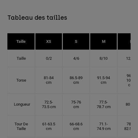
Tableau des tailles
Taille
XS
S
M
L
Taille
0/2
4/6
8/10
12/14
96.5-
81-84
86.5-89
91.5-94
Torse
101.5
cm
cm
cm
cm
72.5-
75-76
77.5-
Longueur
80 cm
73.5 cm
cm
78.7 cm
Tour De
61-63.5
66-68.6
71.1-
78.7-
Taille
cm
cm
74.9 cm
82.5 cm