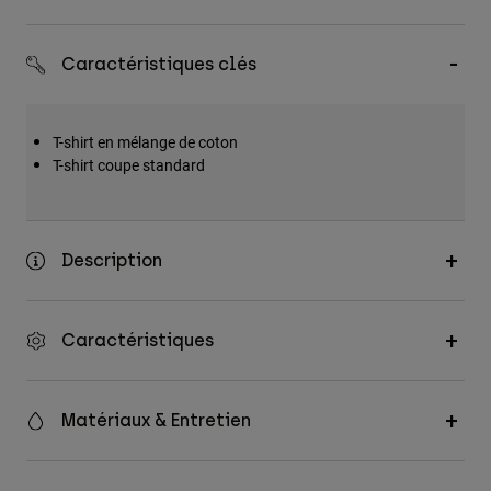
Accessoires
Caractéristiques clés
Tous les accessoires
Sacs et sacs à dos
Chapeaux et Casquettes
T-shirt en mélange de coton
T-shirt coupe standard
Voir tout
Description
Caractéristiques
Matériaux & Entretien