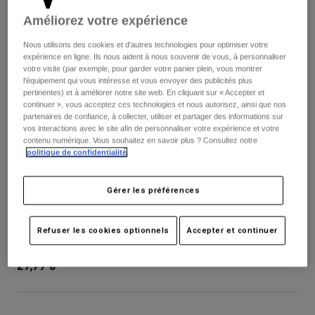
Pantalons
Protections
Pantalons
Améliorez votre expérience
Chemises
Pantalons
Masques
Voir tout
Nous utilisons des cookies et d'autres technologies pour optimiser votre
Gants
expérience en ligne. Ils nous aident à nous souvenir de vous, à personnaliser
Chaussettes
Shorts
votre visite (par exemple, pour garder votre panier plein, vous montrer
Voir tout
l'équipement qui vous intéresse et vous envoyer des publicités plus
Vestes
pertinentes) et à améliorer notre site web. En cliquant sur « Accepter et
Vestes
Femme
continuer », vous acceptez ces technologies et nous autorisez, ainsi que nos
partenaires de confiance, à collecter, utiliser et partager des informations sur
Protections
vos interactions avec le site afin de personnaliser votre expérience et votre
T-shirts et tops
Gants
Moto
contenu numérique. Vous souhaitez en savoir plus ? Consultez notre
Masques
politique de confidentialité
.
Sweats et Pulls
Protections
Casques
Vestes
Chaussettes
Maillots
Gérer les préférences
Pantalons
Masques
Visière pour casque Rampage — Junior
Pantalons
Sacs et accessoires
Chemises
Refuser les cookies optionnels
Accepter et continuer
Bottes
Chaussettes
Article n°
33275-247-OS
Voir tout
Pièces de rechange
Protections
29,99 €
Accessoires
Gants
Enfants
Masques
Pièces de rechange