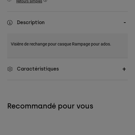
Retours simples
Accessoires
Tous les accessoires
Description
Sacs et sacs à dos
Chapeaux et Casquettes
Visière de rechange pour casque Rampage pour ados.
Voir tout
Caractéristiques
Recommandé pour vous