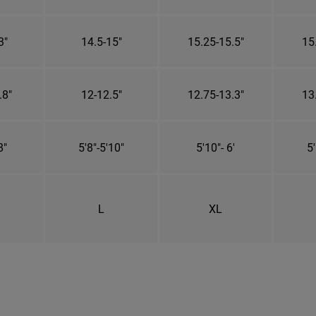
3"
14.5-15"
15.25-15.5"
15
.8"
12-12.5"
12.75-13.3"
13
8"
5'8"-5'10"
5'10"- 6'
5'
L
XL