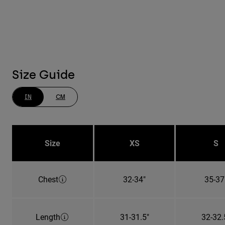
Size Guide
IN
CM
Size
XS
S
Chest
32-34"
35-37
Length
31-31.5"
32-32.