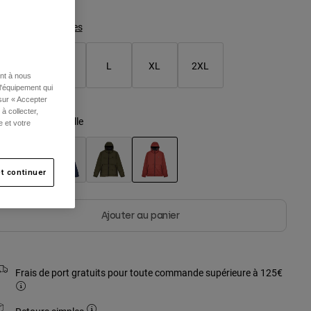
Tableau des tailles
S
M
L
XL
2XL
ent à nous
l'équipement qui
 sur « Accepter
à collecter,
ouleur -
Brun rouille
e et votre
t continuer
sélectionné
Ajouter au panier
Frais de port gratuits pour toute commande supérieure à 125€