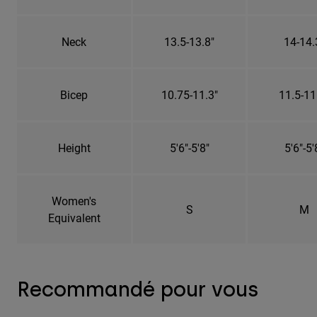
Neck
13.5-13.8"
14-14.
Bicep
10.75-11.3"
11.5-11
Height
5'6"-5'8"
5'6"-5'
Women's
S
M
Equivalent
Recommandé pour vous