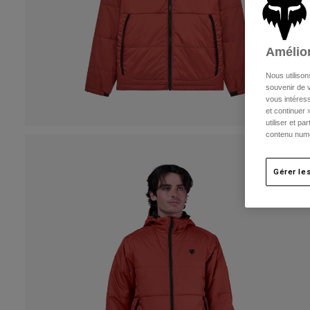
Amélior
Nous utilison
souvenir de v
vous intéress
et continuer 
utiliser et p
contenu numé
Gérer le