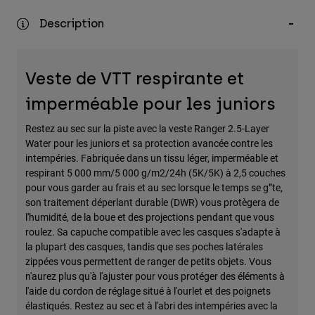
Accessoires
Description
Tous les accessoires
Sacs et sacs à dos
Veste de VTT respirante et
Chapeaux et Casquettes
imperméable pour les juniors
Voir tout
Restez au sec sur la piste avec la veste Ranger 2.5-Layer
Water pour les juniors et sa protection avancée contre les
intempéries. Fabriquée dans un tissu léger, imperméable et
respirant 5 000 mm/5 000 g/m2/24h (5K/5K) à 2,5 couches
pour vous garder au frais et au sec lorsque le temps se g”te,
son traitement déperlant durable (DWR) vous protègera de
l'humidité, de la boue et des projections pendant que vous
roulez. Sa capuche compatible avec les casques s'adapte à
la plupart des casques, tandis que ses poches latérales
zippées vous permettent de ranger de petits objets. Vous
n'aurez plus qu'à l'ajuster pour vous protéger des éléments à
l'aide du cordon de réglage situé à l'ourlet et des poignets
élastiqués. Restez au sec et à l'abri des intempéries avec la