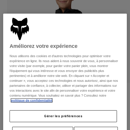
Pantalons
Protections
Pantalons
Chemises
Pantalons
Masques
Voir tout
Gants
Chaussettes
Shorts
Voir tout
Vestes
Vestes
Femme
Améliorez votre expérience
Protections
T-shirts et tops
Gants
Moto
Nous utilisons des cookies et d'autres technologies pour optimiser votre
expérience en ligne. Ils nous aident à nous souvenir de vous, à personnaliser
Masques
Sweats et Pulls
votre visite (par exemple, pour garder votre panier plein, vous montrer
Protections
Casques
l'équipement qui vous intéresse et vous envoyer des publicités plus
Vestes
pertinentes) et à améliorer notre site web. En cliquant sur « Accepter et
Chaussettes
Maillots
continuer », vous acceptez ces technologies et nous autorisez, ainsi que nos
Pantalons
Masques
partenaires de confiance, à collecter, utiliser et partager des informations sur
Pantalons
Sacs et accessoires
vos interactions avec le site afin de personnaliser votre expérience et votre
Chemises
Avis
contenu numérique. Vous souhaitez en savoir plus ? Consultez notre
Bottes
Chaussettes
Voir tout
politique de confidentialité
.
Veste Ranger 2.5-Layer Water — Junior
Pièces de rechange
Protections
Accessoires
Gants
Article n°
33798
Gérer les préférences
Enfants
Masques
Pièces de rechange
Price reduced from
to
99,99 €
64,99 €
35% OFF