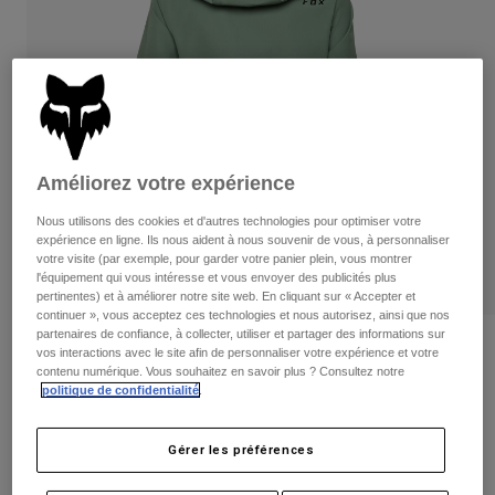
Pantalons
Protections
Pantalons
Chemises
Pantalons
Masques
Voir tout
Gants
Chaussettes
Shorts
Voir tout
Vestes
Vestes
Femme
Améliorez votre expérience
Protections
T-shirts et tops
Gants
Moto
Nous utilisons des cookies et d'autres technologies pour optimiser votre
Masques
expérience en ligne. Ils nous aident à nous souvenir de vous, à personnaliser
Sweats et Pulls
votre visite (par exemple, pour garder votre panier plein, vous montrer
Protections
Casques
Vestes
l'équipement qui vous intéresse et vous envoyer des publicités plus
Chaussettes
pertinentes) et à améliorer notre site web. En cliquant sur « Accepter et
Maillots
Pantalons
Masques
continuer », vous acceptez ces technologies et nous autorisez, ainsi que nos
Pantalons
partenaires de confiance, à collecter, utiliser et partager des informations sur
Sacs et accessoires
Chemises
Avis
vos interactions avec le site afin de personnaliser votre expérience et votre
Bottes
Chaussettes
contenu numérique. Vous souhaitez en savoir plus ? Consultez notre
Voir tout
Veste pour femme Ranger 2.5-Layer
politique de confidentialité
.
Pièces de rechange
Protections
Water
Accessoires
Gants
Gérer les préférences
Article n°
33765
Enfants
Masques
Pièces de rechange