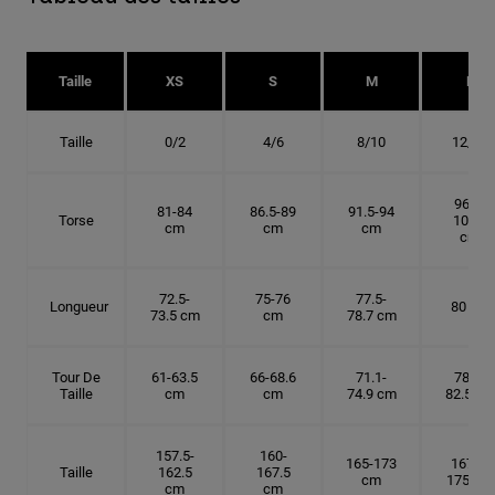
Taille
XS
S
M
L
Taille
0/2
4/6
8/10
12/14
96.5-
81-84
86.5-89
91.5-94
Torse
101.5
cm
cm
cm
cm
72.5-
75-76
77.5-
Longueur
80 cm
73.5 cm
cm
78.7 cm
Tour De
61-63.5
66-68.6
71.1-
78.7-
Taille
cm
cm
74.9 cm
82.5 cm
157.5-
160-
165-173
167.5-
Taille
162.5
167.5
cm
175 cm
cm
cm