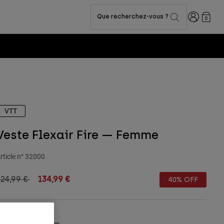
Connexion
Que recherchez-vous ?
0
Fox LAB Capsule 
VTT
Veste Flexair Fire — Femme
rticle n°
32000
rice reduced from
to
24,99 €
134,99 €
40% OFF
Tableau des tailles