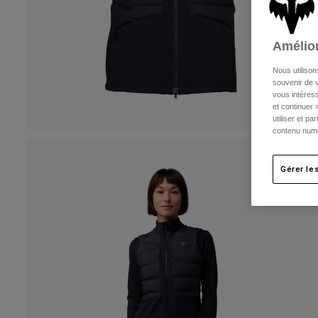
Amélior
Nous utilison
souvenir de v
vous intéress
et continuer 
utiliser et p
contenu numé
Gérer le