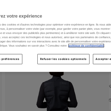
ez votre expérience
s des cookies et d'autres technologies pour optimiser votre expérience en ligne. Ils nous aid
ous, à personnaliser votre visite (par exemple, pour garder votre panier plein, vous montrer 
C
e et vous envoyer des publicités plus pertinentes) et à améliorer notre site web. En cliquant
», vous acceptez ces technologies et nous autorisez, ainsi que nos partenaires de confiance, 
artager des informations sur vos interactions avec le site afin de personnaliser votre expérienc
rique. Vous souhaitez en savoir plus ? Consultez notre
politique de confidentialité
.
s préférences
Refuser les cookies optionnels
Accepter e