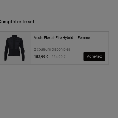
Compléter le set
Veste Flexair Fire Hybrid — Femme
2 couleurs disponibles
Price reduced from
to
152,99 €
254,99 €
Achetez