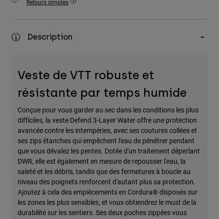
Retours simples
Accessoires
Tous les accessoires
Description
Sacs et sacs à dos
Chapeaux et Casquettes
Veste de VTT robuste et
Voir tout
résistante par temps humide
Conçue pour vous garder au sec dans les conditions les plus
difficiles, la veste Defend 3-Layer Water offre une protection
avancée contre les intempéries, avec ses coutures collées et
ses zips étanches qui empêchent l'eau de pénétrer pendant
que vous dévalez les pentes. Dotée d'un traitement déperlant
DWR, elle est également en mesure de repousser l'eau, la
saleté et les débris, tandis que des fermetures à boucle au
niveau des poignets renforcent d'autant plus sa protection.
Ajoutez à cela des empiècements en Cordura® disposés sur
les zones les plus sensibles, et vous obtiendrez le must de la
durabilité sur les sentiers. Ses deux poches zippées vous