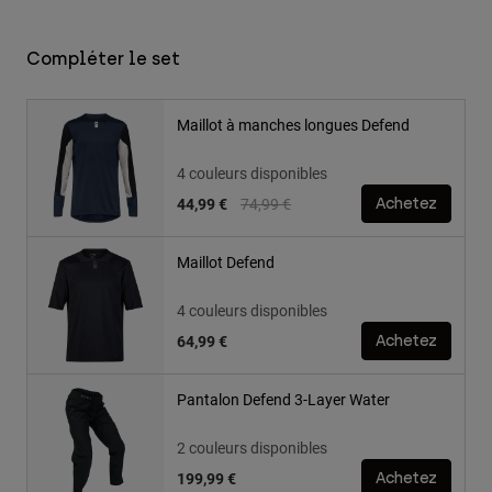
Compléter le set
Maillot à manches longues Defend
4 couleurs disponibles
Price reduced from
to
44,99 €
74,99 €
Achetez
Maillot Defend
4 couleurs disponibles
64,99 €
Achetez
Pantalon Defend 3-Layer Water
2 couleurs disponibles
199,99 €
Achetez