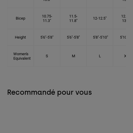
10.75-
11.5-
12.75-
Bicep
12-12.5"
11.3"
11.8"
13.3"
Height
5'6"-5'8"
5'6"-5'8"
5'8"-5'10"
5'10"- 6'
Women's
S
M
L
XL
Equivalent
Recommandé pour vous