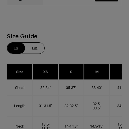
Size Guide
IN
CM
Size
XS
S
M
L
Chest
32-34"
35-37"
38-40"
41-43"
32.5-
Length
31-31.5"
32-32.5"
34-35"
33.5"
13.5-
15.25-
Neck
14-14.3"
14.5-15"
13.8"
15.5"