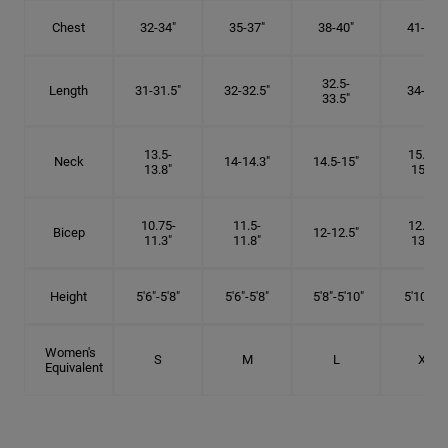
Chest
32-34"
35-37"
38-40"
41-43"
32.5-
Length
31-31.5"
32-32.5"
34-35"
33.5"
13.5-
15.25-
Neck
14-14.3"
14.5-15"
13.8"
15.5"
10.75-
11.5-
12.75-
Bicep
12-12.5"
11.3"
11.8"
13.3"
Height
5'6"-5'8"
5'6"-5'8"
5'8"-5'10"
5'10"- 6'
Women's
S
M
L
XL
Equivalent