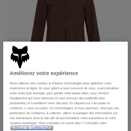
Pantalons
Protections
Pantalons
Chemises
Pantalons
Masques
Voir tout
Gants
Chaussettes
Shorts
Voir tout
Vestes
Vestes
Femme
Protections
T-shirts et tops
Gants
Moto
Masques
Sweats et Pulls
Protections
Casques
Améliorez votre expérience
Vestes
Chaussettes
Maillots
Pantalons
Masques
Nous utilisons des cookies et d'autres technologies pour optimiser votre
Pantalons
expérience en ligne. Ils nous aident à nous souvenir de vous, à personnaliser
Sacs et accessoires
Chemises
Avis
votre visite (par exemple, pour garder votre panier plein, vous montrer
Bottes
Chaussettes
l'équipement qui vous intéresse et vous envoyer des publicités plus
Voir tout
Veste à capuche Ranger Fire
pertinentes) et à améliorer notre site web. En cliquant sur « Accepter et
Pièces de rechange
Protections
continuer », vous acceptez ces technologies et nous autorisez, ainsi que nos
Accessoires
partenaires de confiance, à collecter, utiliser et partager des informations sur
Gants
Article n°
33806
vos interactions avec le site afin de personnaliser votre expérience et votre
contenu numérique. Vous souhaitez en savoir plus ? Consultez notre
Enfants
Masques
Pièces de rechange
politique de confidentialité
.
Price reduced from
to
169,99 €
118,99 €
30% OFF