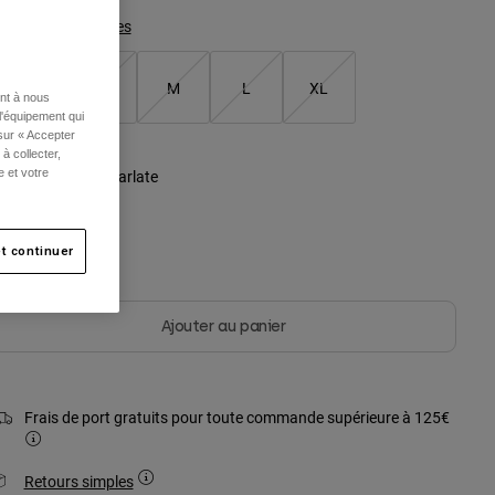
Tableau des tailles
XS
S
M
L
XL
ent à nous
l'équipement qui
 sur « Accepter
à collecter,
ouleur -
Rouge écarlate
e et votre
t continuer
sélectionné
Ajouter au panier
Frais de port gratuits pour toute commande supérieure à 125€
Retours simples