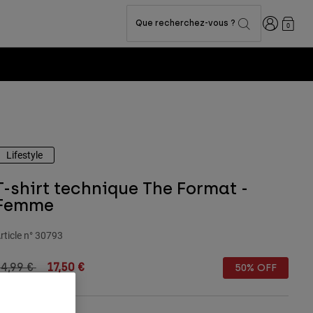
Connexion
Que recherchez-vous ?
0
Lifestyle
T-shirt technique The Format -
Femme
rticle n°
30793
rice reduced from
to
34,99 €
17,50 €
50% OFF