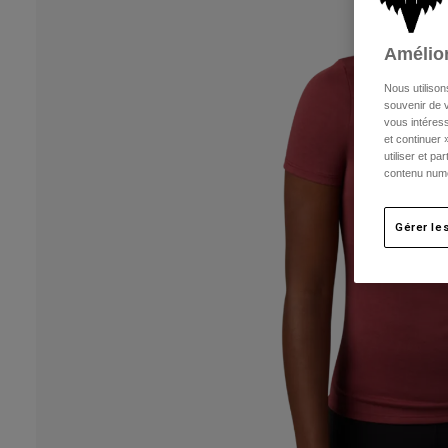
Amélior
Nous utilison
souvenir de v
vous intéress
et continuer 
utiliser et p
contenu numé
Gérer le