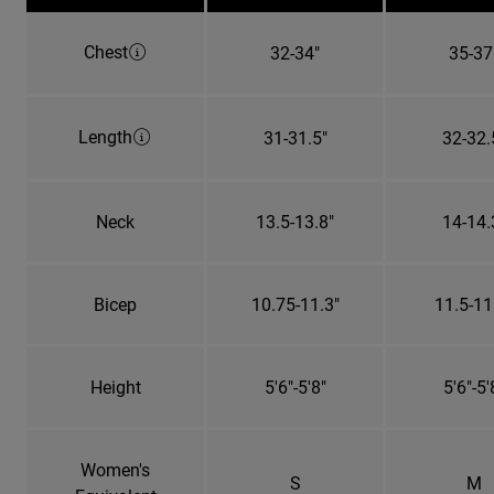
Chest
32-34"
35-37
Length
31-31.5"
32-32.
Neck
13.5-13.8"
14-14.
Bicep
10.75-11.3"
11.5-11
Height
5'6"-5'8"
5'6"-5'
Women's
S
M