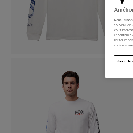
Amélior
Nous utilison
souvenir de v
vous intéress
et continuer 
utiliser et p
contenu numé
Gérer le