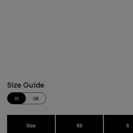
Size Guide
IN
CM
Size
XS
S