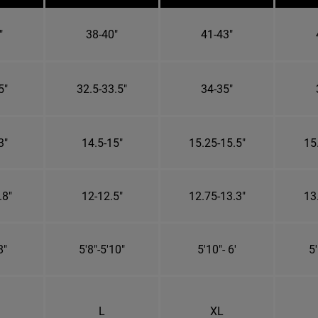
"
38-40"
41-43"
5"
32.5-33.5"
34-35"
3"
14.5-15"
15.25-15.5"
15
.8"
12-12.5"
12.75-13.3"
13
8"
5'8"-5'10"
5'10"- 6'
5'
L
XL