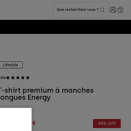
Connexion
Que recherchez-vous ?
0
ion
Lifestyle
vis
T-shirt premium à manches
longues Energy
rticle n°
32931
rice reduced from
to
9,99 €
21,99 €
45% OFF