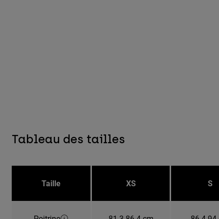
Tableau des tailles
Taille
XS
S
Poitrine
81.3-86.4 cm
86.4-94