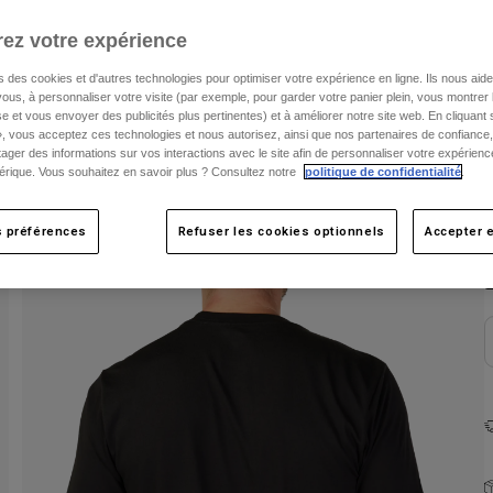
ez votre expérience
s des cookies et d'autres technologies pour optimiser votre expérience en ligne. Ils nous aid
ous, à personnaliser votre visite (par exemple, pour garder votre panier plein, vous montrer 
e et vous envoyer des publicités plus pertinentes) et à améliorer notre site web. En cliquant
», vous acceptez ces technologies et nous autorisez, ainsi que nos partenaires de confiance, 
artager des informations sur vos interactions avec le site afin de personnaliser votre expérienc
rique. Vous souhaitez en savoir plus ? Consultez notre
politique de confidentialité
.
C
s préférences
Refuser les cookies optionnels
Accepter e