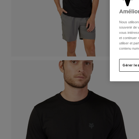
Amélior
Nous utilison
souvenir de v
vous intéress
et continuer 
utiliser et p
contenu numé
Gérer le