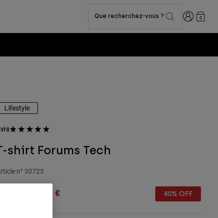
Connexion
Que recherchez-vous ?
0
Lifestyle
vis
T-shirt Forums Tech
rticle n°
30723
rice reduced from
to
44,99 €
26,99 €
40% OFF