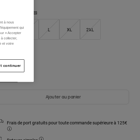
Tableau des tailles
ent à nous
l'équipement qui
S
M
L
XL
2XL
 sur « Accepter
à collecter,
e et votre
ouleur -
Noir
t continuer
sélectionné
Ajouter au panier
Frais de port gratuits pour toute commande supérieure à 125€