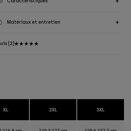
Caractéristiques
Matériaux et entretien
vis [2]
XL
2XL
3XL
2-116.8 cm
119.3-127 cm
129.6-137.2 cm