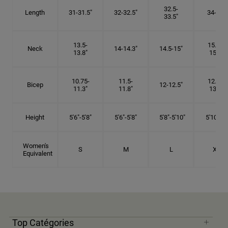
32.5-
Length
31-31.5"
32-32.5"
34-35"
33.5"
13.5-
15.25-
Neck
14-14.3"
14.5-15"
13.8"
15.5"
10.75-
11.5-
12.75-
Bicep
12-12.5"
11.3"
11.8"
13.3"
Height
5'6"-5'8"
5'6"-5'8"
5'8"-5'10"
5'10"- 6'
Women's
S
M
L
XL
Equivalent
Top Catégories