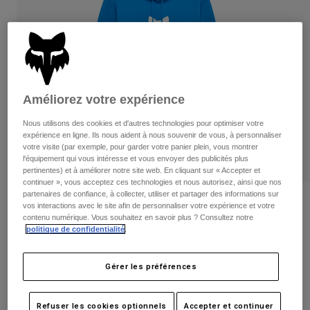
Pantalons
Protections
Pantalons
Chemises
Pantalons
Masques
Voir tout
Gants
Chaussettes
Shorts
Voir tout
Vestes
Vestes
Améliorez votre expérience
Femme
Protections
Nous utilisons des cookies et d'autres technologies pour optimiser votre
T-shirts et tops
Gants
Moto
expérience en ligne. Ils nous aident à nous souvenir de vous, à personnaliser
votre visite (par exemple, pour garder votre panier plein, vous montrer
Masques
Sweats et Pulls
l'équipement qui vous intéresse et vous envoyer des publicités plus
Protections
Casques
pertinentes) et à améliorer notre site web. En cliquant sur « Accepter et
Vestes
Chaussettes
continuer », vous acceptez ces technologies et nous autorisez, ainsi que nos
Maillots
partenaires de confiance, à collecter, utiliser et partager des informations sur
Pantalons
Masques
Avis
vos interactions avec le site afin de personnaliser votre expérience et votre
Pantalons
Sacs et accessoires
Chemises
contenu numérique. Vous souhaitez en savoir plus ? Consultez notre
Sweat à capuche Shield
Bottes
politique de confidentialité
.
Chaussettes
Voir tout
Pièces de rechange
Protections
Article n°
36268
Accessoires
Gérer les préférences
Gants
Price reduced from
to
84,99 €
50,99 €
40% OFF
Enfants
Masques
Pièces de rechange
Refuser les cookies optionnels
Accepter et continuer