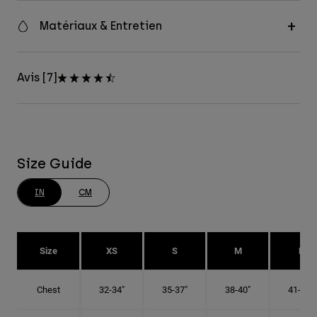
Matériaux & Entretien
Avis [7]
Size Guide
IN
CM
Size
XS
S
M
L
Chest
32-34"
35-37"
38-40"
41-43"