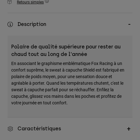
Retours simples
Accessoires
Tous les accessoires
Description
Sacs et sacs à dos
Chapeaux et Casquettes
Polaire de qualité supérieure pour rester au
Voir tout
chaud tout au long de l'année
En associant le graphisme emblématique Fox Racing à un
confort suprême, le sweat à capuche Shield est fabriqué en
polaire de poids moyen, pour une sensation douce et
agréable à porter. Quand les températures chutent, c'est le
sweat à capuche parfait pour se réchauffer. Enfilez la
capuche, glissez vos mains dans les poches et profitez de
votre journée en tout confort.
Caractéristiques