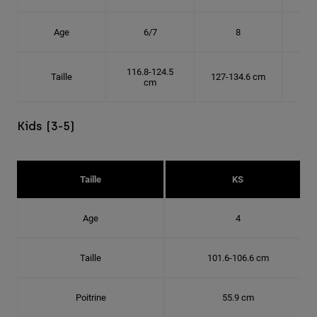
Age
6/7
8
116.8-124.5
Taille
127-134.6 cm
137
cm
Kids (3-5)
Taille
KS
Age
4
Taille
101.6-106.6 cm
Poitrine
55.9 cm