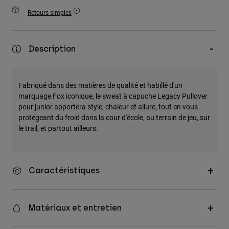
Accessoires
Retours simples
Tous les accessoires
Sacs et sacs à dos
Description
Chapeaux et Casquettes
Voir tout
Fabriqué dans des matières de qualité et habillé d'un
marquage Fox iconique, le sweat à capuche Legacy Pullover
pour junior apportera style, chaleur et allure, tout en vous
protégeant du froid dans la cour d'école, au terrain de jeu, sur
le trail, et partout ailleurs.
Caractéristiques
Matériaux et entretien