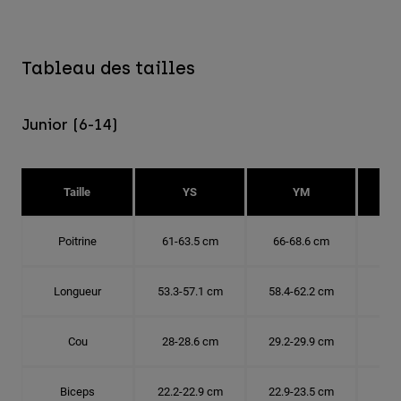
Tableau des tailles
Junior (6-14)
Taille
YS
YM
Poitrine
61-63.5 cm
66-68.6 cm
71-
Longueur
53.3-57.1 cm
58.4-62.2 cm
63.
Cou
28-28.6 cm
29.2-29.9 cm
30.
Biceps
22.2-22.9 cm
22.9-23.5 cm
24.