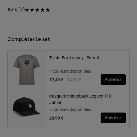
Avis [7]
Compléter le set
T-shirt Fox Legacy - Enfant
4 couleurs disponibles
Price reduced from
to
17,49 €
24,99 €
Achetez
Casquette snapback Legacy 110 -
Junior
7 couleurs disponibles
29,99 €
Achetez