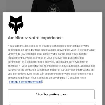
Pantalons
Protections
Pantalons
Chemises
Pantalons
Masques
Voir tout
Gants
Chaussettes
Shorts
Voir tout
Vestes
Vestes
Femme
Améliorez votre expérience
Protections
T-shirts et tops
Gants
Moto
Nous utilisons des cookies et d'autres technologies pour optimiser votre
expérience en ligne. Ils nous aident à nous souvenir de vous, à personnaliser
Masques
Sweats et Pulls
votre visite (par exemple, pour garder votre panier plein, vous montrer
Protections
Casques
l'équipement qui vous intéresse et vous envoyer des publicités plus
Vestes
Chaussettes
pertinentes) et à améliorer notre site web. En cliquant sur « Accepter et
Maillots
continuer », vous acceptez ces technologies et nous autorisez, ainsi que nos
Pantalons
Masques
Sweat à capuche Kairos Junior
partenaires de confiance, à collecter, utiliser et partager des informations sur
Pantalons
Sacs et accessoires
Chemises
vos interactions avec le site afin de personnaliser votre expérience et votre
Bottes
contenu numérique. Vous souhaitez en savoir plus ? Consultez notre
Chaussettes
Article n°
36545
Voir tout
politique de confidentialité
.
Pièces de rechange
Protections
Price reduced from
to
59,99 €
35,99 €
Accessoires
40% OFF
Gants
Gérer les préférences
Enfants
Masques
Pièces de rechange