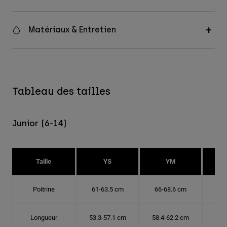
Matériaux & Entretien
Tableau des tailles
Junior (6-14)
Taille
YS
YM
Poitrine
61-63.5 cm
66-68.6 cm
71-
Longueur
53.3-57.1 cm
58.4-62.2 cm
63.