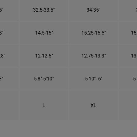
5"
32.5-33.5"
34-35"
3"
14.5-15"
15.25-15.5"
15
.8"
12-12.5"
12.75-13.3"
13
8"
5'8"-5'10"
5'10"- 6'
5'
L
XL