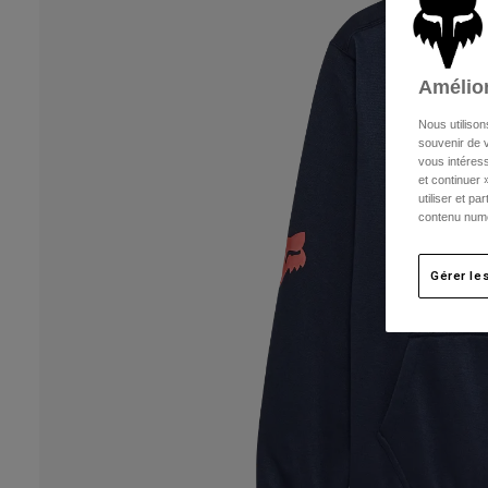
Amélior
Nous utilison
souvenir de v
vous intéress
et continuer 
utiliser et p
contenu numé
Gérer le