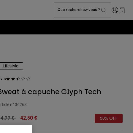
Connexion
Que recherchez-vous ?
0
Lifestyle
vis
Sweat à capuche Glyph Tech
rticle n°
36263
rice reduced from
to
84,99 €
42,50 €
50% OFF