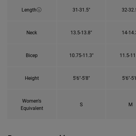
Length
31-31.5"
32-32.
Neck
13.5-13.8"
14-14.
Bicep
10.75-11.3"
11.5-11
Height
5'6"-5'8"
5'6"-5'
Women's
S
M
Equivalent