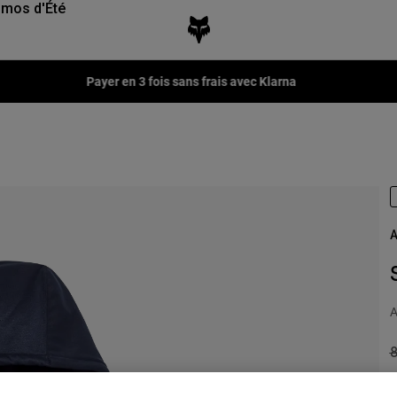
mos d'Été
Payer en 3 fois sans frais avec Klarna
A
A
P