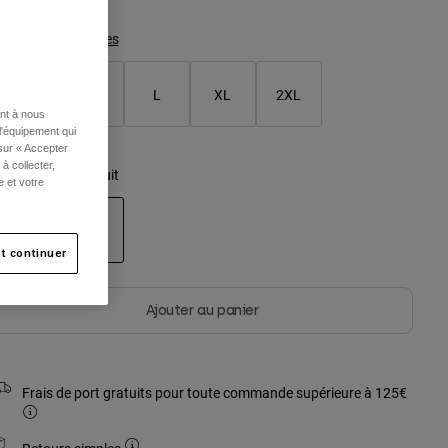
Tableau des tailles
S
M
L
XL
2XL
ent à nous
l'équipement qui
 sur « Accepter
à collecter,
ouleur -
Bleu minuit
e et votre
t continuer
sélectionné
Ajouter au panier
Frais de port gratuits pour toute commande supérieure à 125€