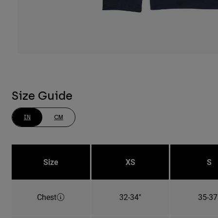
Size Guide
IN
CM
Size
XS
S
Chest
32-34"
35-37