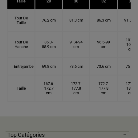
Taille
28
30
32
34
Tour De
76.2 cm
81.3 cm
86.3 cm
91.5 cm
Taille
101.6-
Tour De
86.3-
91.4-94
96.5-99
104.1
Hanche
88.9 cm
cm
cm
cm
Entrejambe
69.8 cm
73.6 cm
73.6 cm
75 cm
167.6-
172.7-
172.7-
177.8-
Taille
172.7
177.8
177.8
182.9
cm
cm
cm
cm
Top Catégories