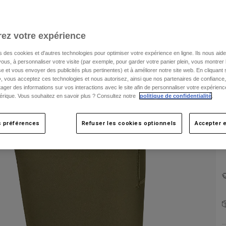
ez votre expérience
s des cookies et d'autres technologies pour optimiser votre expérience en ligne. Ils nous aid
ous, à personnaliser votre visite (par exemple, pour garder votre panier plein, vous montrer 
e et vous envoyer des publicités plus pertinentes) et à améliorer notre site web. En cliquant
», vous acceptez ces technologies et nous autorisez, ainsi que nos partenaires de confiance, 
artager des informations sur vos interactions avec le site afin de personnaliser votre expérienc
rique. Vous souhaitez en savoir plus ? Consultez notre
politique de confidentialité
.
s préférences
Refuser les cookies optionnels
Accepter e