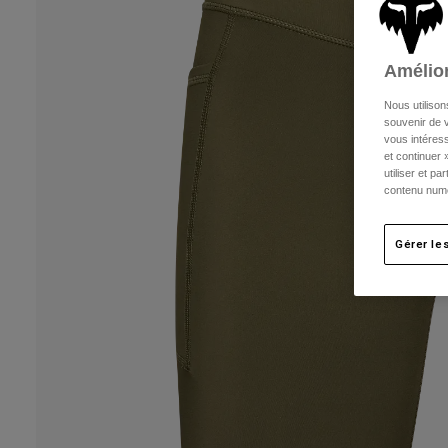
Amélior
Nous utilison
souvenir de v
vous intéress
et continuer 
utiliser et p
contenu numé
Gérer le