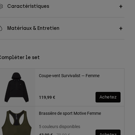
Caractéristiques
Matériaux & Entretien
Compléter le set
Coupe-vent Survivalist — Femme
119,99 €
Achetez
Brassière de sport Motive Femme
5 couleurs disponibles
Price reduced from
to
43,99 €
79,99 €
Achetez