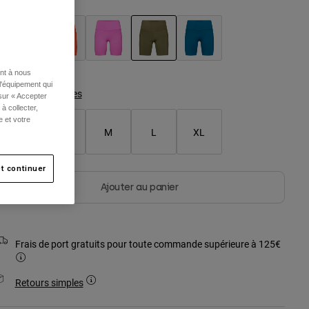
sélectionné
ent à nous
l'équipement qui
Tableau des tailles
 sur « Accepter
à collecter,
e et votre
XS
S
M
L
XL
t continuer
Ajouter au panier
Frais de port gratuits pour toute commande supérieure à 125€
Retours simples