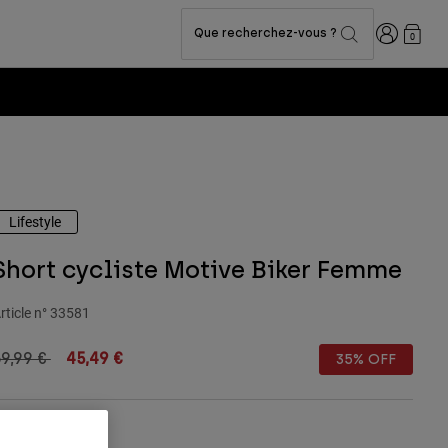
Connexion
Que recherchez-vous ?
0
Lifestyle
Short cycliste Motive Biker Femme
rticle n°
33581
rice reduced from
to
9,99 €
45,49 €
35% OFF
ouleur -
Vert olive