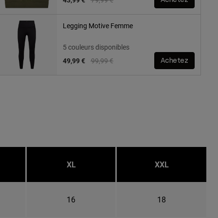
Legging Motive Femme
5 couleurs disponibles
Price reduced from
to
49,99 €
99,99 €
Achetez
XL
XXL
16
18