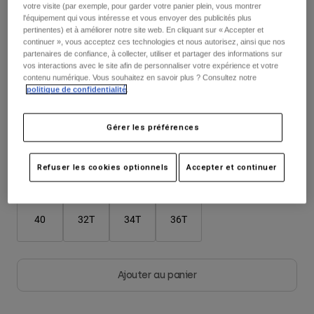
Vestes
votre visite (par exemple, pour garder votre panier plein, vous montrer
Explorer Moto
T-shirts
l'équipement qui vous intéresse et vous envoyer des publicités plus
Chaussettes
pertinentes) et à améliorer notre site web. En cliquant sur « Accepter et
Sweats et Pulls
Couleur -
continuer », vous acceptez ces technologies et nous autorisez, ainsi que nos
Voir tout
partenaires de confiance, à collecter, utiliser et partager des informations sur
Product Help
Voir tout
Explorer VTT
vos interactions avec le site afin de personnaliser votre expérience et votre
contenu numérique. Vous souhaitez en savoir plus ? Consultez notre
Guide équipements MOTO
politique de confidentialité
.
Vêtements Casual
Product Help
Accessoires
Guide d'entretien d'un casque
Gérer les préférences
Tableau des tailles
Guide équipements VTT
Tops
Guide d'entretien des bottes
Chapeaux et Casquettes
Sweats et Pulls
Guide d'entretien d'un casque
Sacs et sacs à dos
Refuser les cookies optionnels
Accepter et continuer
28
30
32
34
36
38
Vestes
Chaussettes
Pantalons
Stickers
40
32T
34T
36T
Shorts
Autres accessoires
Short-de-Bain
Voir tout
Voir tout
Ajouter au panier