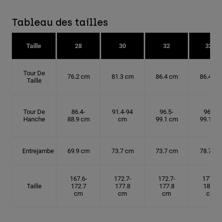
Tableau des tailles
Taille
28
30
32
32T
Tour De
76.2 cm
81.3 cm
86.4 cm
86.4 cm
Taille
Tour De
86.4-
91.4-94
96.5-
96.5-
Hanche
88.9 cm
cm
99.1 cm
99.1 cm
Entrejambe
69.9 cm
73.7 cm
73.7 cm
78.7 cm
167.6-
172.7-
172.7-
177.8-
Taille
172.7
177.8
177.8
182.9
cm
cm
cm
cm