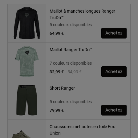
Maillot à manches longues Ranger
TruDri™
5 couleurs disponibles
64,99 €
Achetez
Maillot Ranger TruDri™
7 couleurs disponibles
Price reduced from
to
32,99 €
54,99 €
Achetez
Short Ranger
5 couleurs disponibles
79,99 €
Achetez
Chaussures mi-hautes en toile Fox
Union