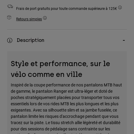
Accessoires
Frais de port gratuits pour toute commande supérieure à 125€
Tous les accessoires
Retours simples
Sacs et sacs à dos
Chapeaux et Casquettes
Description
Voir tout
Style et performance, sur le
vélo comme en ville
Inspiré de la coupe performance de nos pantalons MTB haut
de gamme, le pantalon Ranger est ultra-léger et doté de
poches stratégiquement placées pour transporter tous vos
essentiels lors de vos rides MTB les plus longues et les plus
exigeantes. Avec sa silhouette slim et sa jambe fuselée, ce
pantalon limite les risques d'accrochage pendant que vous
tracez sur la piste. Le tissu stretch allie légèreté et durabilité
pour des sessions de pédalage sans contrainte sur les