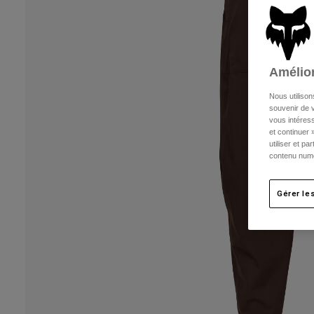
Amélior
Nous utilison
souvenir de v
vous intéress
et continuer 
utiliser et p
contenu numé
Gérer le