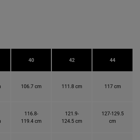
40
42
44
m
106.7 cm
111.8 cm
117 cm
116.8-
121.9-
127-129.5
m
119.4 cm
124.5 cm
cm