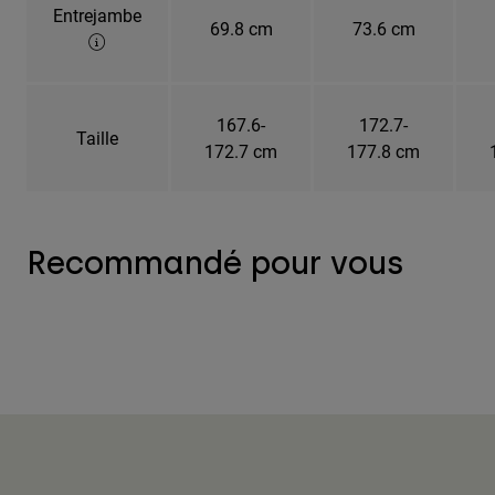
Entrejambe
69.8 cm
73.6 cm
167.6-
172.7-
Taille
172.7 cm
177.8 cm
Recommandé pour vous