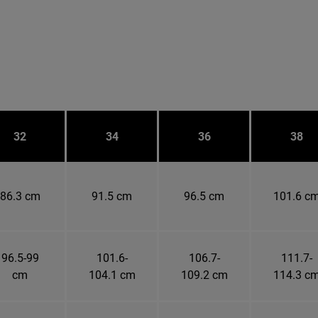
32
34
36
38
86.3 cm
91.5 cm
96.5 cm
101.6 c
96.5-99
101.6-
106.7-
111.7-
cm
104.1 cm
109.2 cm
114.3 c