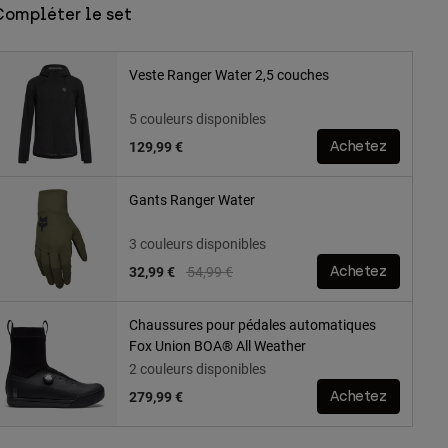
Compléter le set
Veste Ranger Water 2,5 couches
5 couleurs disponibles
129,99 €
Achetez
Gants Ranger Water
3 couleurs disponibles
Price reduced from
to
32,99 €
54,99 €
Achetez
Chaussures pour pédales automatiques
Fox Union BOA® All Weather
2 couleurs disponibles
279,99 €
Achetez