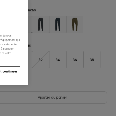
ouleur -
Marron Cacao
sélectionné
ent à nous
l'équipement qui
 sur « Accepter
Tableau des tailles
à collecter,
e et votre
28
30
32
34
36
38
t continuer
40
Ajouter au panier