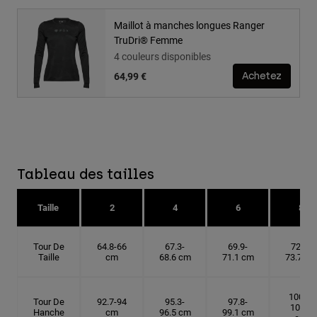
Maillot à manches longues Ranger
TruDri® Femme
4 couleurs disponibles
64,99 €
Achetez
Tableau des tailles
Taille
2
4
6
8
Tour De
64.8-66
67.3-
69.9-
72.4-
Taille
cm
68.6 cm
71.1 cm
73.7 cm
100.3-
Tour De
92.7-94
95.3-
97.8-
101.6
Hanche
cm
96.5 cm
99.1 cm