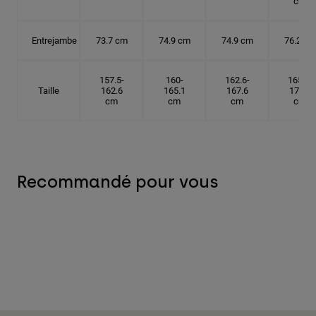
cm
Entrejambe
73.7 cm
74.9 cm
74.9 cm
76.2 cm
157.5-
160-
162.6-
165.1-
Taille
162.6
165.1
167.6
172.7
cm
cm
cm
cm
Recommandé pour vous