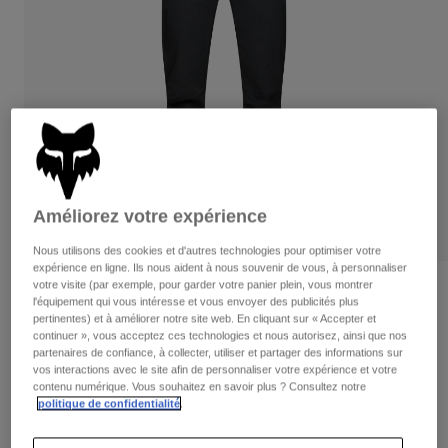
Pantalons
Protections
Pantalons
Chemises
Pantalons
Masques
Voir tout
Gants
Chaussettes
Shorts
Voir tout
Vestes
Vestes
Femme
Protections
T-shirts et tops
Gants
Moto
Améliorez votre expérience
Masques
Sweats et Pulls
Protections
Casques
Vestes
Nous utilisons des cookies et d'autres technologies pour optimiser votre
Chaussettes
expérience en ligne. Ils nous aident à nous souvenir de vous, à personnaliser
Maillots
Pantalons
Masques
votre visite (par exemple, pour garder votre panier plein, vous montrer
Avis
Pantalons
l'équipement qui vous intéresse et vous envoyer des publicités plus
Sacs et accessoires
Chemises
pertinentes) et à améliorer notre site web. En cliquant sur « Accepter et
Pantalon Ranger Femme
Bottes
Chaussettes
continuer », vous acceptez ces technologies et nous autorisez, ainsi que nos
Voir tout
partenaires de confiance, à collecter, utiliser et partager des informations sur
Pièces de rechange
Protections
vos interactions avec le site afin de personnaliser votre expérience et votre
Article n°
33459
Accessoires
contenu numérique. Vous souhaitez en savoir plus ? Consultez notre
Gants
politique de confidentialité
.
109,99 €
Enfants
Masques
Pièces de rechange