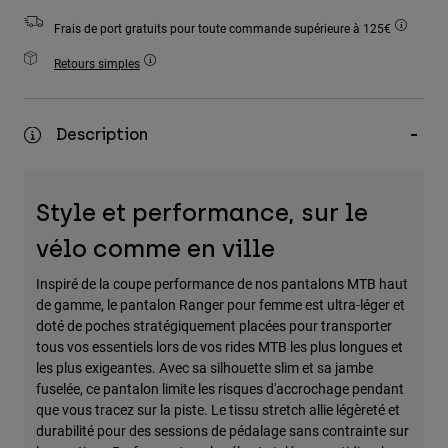
Accessoires
Frais de port gratuits pour toute commande supérieure à 125€
Tous les accessoires
Retours simples
Sacs et sacs à dos
Chapeaux et Casquettes
Description
Voir tout
Style et performance, sur le
vélo comme en ville
Inspiré de la coupe performance de nos pantalons MTB haut
de gamme, le pantalon Ranger pour femme est ultra-léger et
doté de poches stratégiquement placées pour transporter
tous vos essentiels lors de vos rides MTB les plus longues et
les plus exigeantes. Avec sa silhouette slim et sa jambe
fuselée, ce pantalon limite les risques d'accrochage pendant
que vous tracez sur la piste. Le tissu stretch allie légèreté et
durabilité pour des sessions de pédalage sans contrainte sur