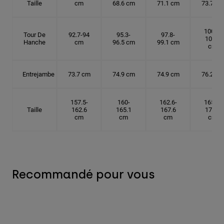
Taille
cm
68.6 cm
71.1 cm
73.7 cm
100.3-
Tour De
92.7-94
95.3-
97.8-
101.6
Hanche
cm
96.5 cm
99.1 cm
cm
Entrejambe
73.7 cm
74.9 cm
74.9 cm
76.2 cm
157.5-
160-
162.6-
165.1-
Taille
162.6
165.1
167.6
172.7
cm
cm
cm
cm
Recommandé pour vous