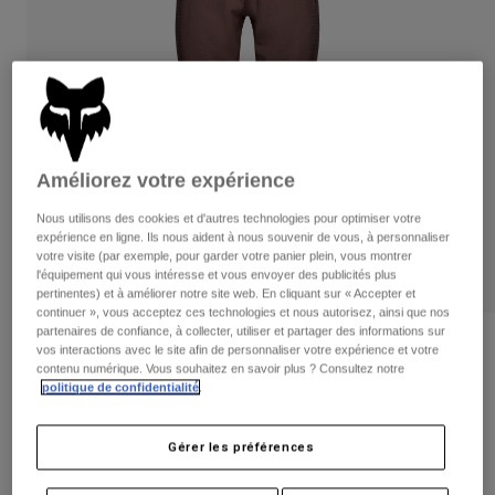
Pantalons
Protections
Pantalons
Chemises
Pantalons
Masques
Voir tout
Gants
Chaussettes
Shorts
Voir tout
Vestes
Vestes
Femme
Améliorez votre expérience
Protections
T-shirts et tops
Gants
Moto
Nous utilisons des cookies et d'autres technologies pour optimiser votre
expérience en ligne. Ils nous aident à nous souvenir de vous, à personnaliser
Masques
Sweats et Pulls
votre visite (par exemple, pour garder votre panier plein, vous montrer
Protections
Casques
l'équipement qui vous intéresse et vous envoyer des publicités plus
Vestes
Chaussettes
pertinentes) et à améliorer notre site web. En cliquant sur « Accepter et
Maillots
Pantalons
continuer », vous acceptez ces technologies et nous autorisez, ainsi que nos
Masques
Pantalons
partenaires de confiance, à collecter, utiliser et partager des informations sur
Sacs et accessoires
Pantalon Defend Fire — Femme
Chemises
vos interactions avec le site afin de personnaliser votre expérience et votre
Bottes
Chaussettes
contenu numérique. Vous souhaitez en savoir plus ? Consultez notre
Voir tout
politique de confidentialité
.
Article n°
32949
Pièces de rechange
Protections
Accessoires
Gants
Price reduced from
to
179,99 €
116,99 €
35% OFF
Gérer les préférences
Enfants
Masques
Pièces de rechange