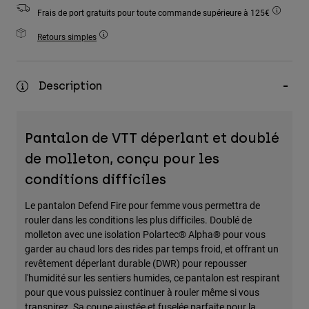
Accessoires
Frais de port gratuits pour toute commande supérieure à 125€
Retours simples
Tous les accessoires
Sacs et sacs à dos
Chapeaux et Casquettes
Description
Voir tout
Pantalon de VTT déperlant et doublé
de molleton, conçu pour les
conditions difficiles
Le pantalon Defend Fire pour femme vous permettra de
rouler dans les conditions les plus difficiles. Doublé de
molleton avec une isolation Polartec® Alpha® pour vous
garder au chaud lors des rides par temps froid, et offrant un
revêtement déperlant durable (DWR) pour repousser
l'humidité sur les sentiers humides, ce pantalon est respirant
pour que vous puissiez continuer à rouler même si vous
transpirez. Sa coupe ajustée et fuselée parfaite pour la